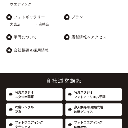
・ウエディング
フォトギャラリー
プラン
・大宮店
・高崎店
華写について
店舗情報＆アクセス
会社概要＆採用情報
写真スタジオ
写真スタジオ
スタジオ華写
フォトアトリエ八千華
衣裳レンタル
少人数専用 結婚式場
花衣
鈴華グレイス
フォトウエディング
フォトウエディング
クラシクス
Re:towa