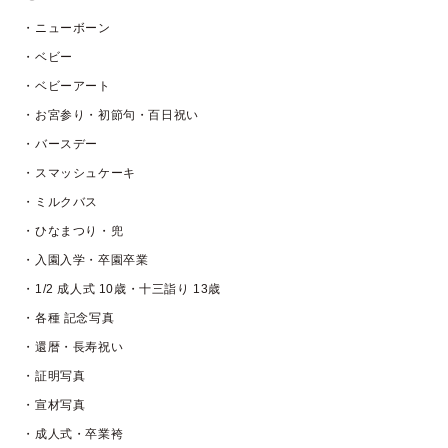
・ニューボーン
・ベビー
・ベビーアート
・お宮参り・初節句・百日祝い
・バースデー
・スマッシュケーキ
・ミルクバス
・ひなまつり・兜
・入園入学・卒園卒業
・1/2 成人式 10歳・十三詣り 13歳
・各種 記念写真
・還暦・長寿祝い
・証明写真
・宣材写真
・成人式・卒業袴