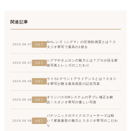
関連記事
Artレンズ（シグマ）の圧倒的画質とは？ス
2026.08.07
七五三
タジオ華写で最高の1枚を
シグマやタムロンの魅力とは？プロが語る家
2026.08.07
七五三
族写真とレンズのこだわり
ライカLマウントアライアンスとは？スタジ
2026.08.06
七五三
オ華写が贈る最高画質の記念写真
オリンパスOMシステムの手ブレ補正を解
2026.08.06
七五三
説！スタジオ華写の優しい写真
パナソニックのマイクロフォーサーズは軽
い？家族撮影の魅力とスタジオ華写のこだわ
2026.08.06
七五三
り