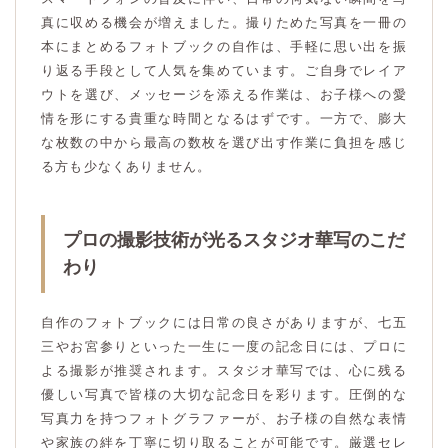
真に収める機会が増えました。撮りためた写真を一冊の
本にまとめるフォトブックの自作は、手軽に思い出を振
り返る手段として人気を集めています。ご自身でレイア
ウトを選び、メッセージを添える作業は、お子様への愛
情を形にする貴重な時間となるはずです。一方で、膨大
な枚数の中から最高の数枚を選び出す作業に負担を感じ
る方も少なくありません。
プロの撮影技術が光るスタジオ華写のこだ
わり
自作のフォトブックには日常の良さがありますが、七五
三やお宮参りといった一生に一度の記念日には、プロに
よる撮影が推奨されます。スタジオ華写では、心に残る
優しい写真で皆様の大切な記念日を彩ります。圧倒的な
写真力を持つフォトグラファーが、お子様の自然な表情
や家族の絆を丁寧に切り取ることが可能です。厳選セレ