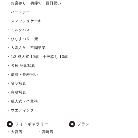
・お宮参り・初節句・百日祝い
・バースデー
・スマッシュケーキ
・ミルクバス
・ひなまつり・兜
・入園入学・卒園卒業
・1/2 成人式 10歳・十三詣り 13歳
・各種 記念写真
・還暦・長寿祝い
・証明写真
・宣材写真
・成人式・卒業袴
・ウエディング
フォトギャラリー
プラン
・大宮店
・高崎店