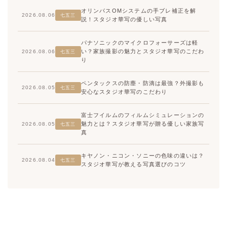
オリンパスOMシステムの手ブレ補正を解
2026.08.06
七五三
説！スタジオ華写の優しい写真
パナソニックのマイクロフォーサーズは軽
い？家族撮影の魅力とスタジオ華写のこだわ
2026.08.06
七五三
り
ペンタックスの防塵・防滴は最強？外撮影も
2026.08.05
七五三
安心なスタジオ華写のこだわり
富士フイルムのフィルムシミュレーションの
魅力とは？スタジオ華写が贈る優しい家族写
2026.08.05
七五三
真
キヤノン・ニコン・ソニーの色味の違いは？
2026.08.04
七五三
スタジオ華写が教える写真選びのコツ