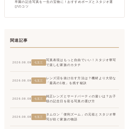
卒園の記念写真を一生の宝物に！おすすめポーズとスタジオ選
びのコツ
関連記事
写真表現はもっと自由でいい！スタジオ華写
2026.08.09
七五三
で楽しむ家族のカタチ
レンズ沼を抜け出す方法は？機材より大切な
2026.08.09
七五三
「最高の1枚」を残す秘訣
純正レンズとサードパーティの違いは？お子
2026.08.08
七五三
様の記念日を彩る写真の選び方
タムロン「便利ズーム」の元祖とスタジオ華
2026.08.08
七五三
写が紡ぐ家族の物語