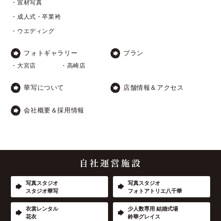
・宣材写真
・成人式・卒業袴
・ウエディング
フォトギャラリー
プラン
・大宮店
・高崎店
華写について
店舗情報＆アクセス
会社概要＆採用情報
写真スタジオ
写真スタジオ
スタジオ華写
フォトアトリエ八千華
衣裳レンタル
少人数専用 結婚式場
花衣
鈴華グレイス