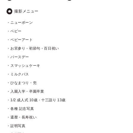
撮影メニュー
・ニューボーン
・ベビー
・ベビーアート
・お宮参り・初節句・百日祝い
・バースデー
・スマッシュケーキ
・ミルクバス
・ひなまつり・兜
・入園入学・卒園卒業
・1/2 成人式 10歳・十三詣り 13歳
・各種 記念写真
・還暦・長寿祝い
・証明写真