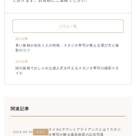
ております。お気軽にご連絡ください。
コラム一覧
前の記事
青い振袖が似合う人の特徴。スタジオ華写が教える選び方と撮
影のコツ
次の記事
緑の振袖でおしゃれな成人式を叶えるスタジオ華写の撮影スタ
イル
関連記事
ライカLマウントアライアンスとは？スタジ
2026.08.06
七五三
オ華写が贈る最高画質の記念写真