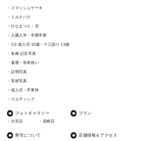
・スマッシュケーキ
・ミルクバス
・ひなまつり・兜
・入園入学・卒園卒業
・1/2 成人式 10歳・十三詣り 13歳
・各種 記念写真
・還暦・長寿祝い
・証明写真
・宣材写真
・成人式・卒業袴
・ウエディング
フォトギャラリー
プラン
・大宮店
・高崎店
華写について
店舗情報＆アクセス