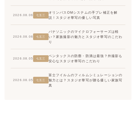
オリンパスOMシステムの手ブレ補正を解
2026.08.06
七五三
説！スタジオ華写の優しい写真
パナソニックのマイクロフォーサーズは軽
い？家族撮影の魅力とスタジオ華写のこだわ
2026.08.06
七五三
り
ペンタックスの防塵・防滴は最強？外撮影も
2026.08.05
七五三
安心なスタジオ華写のこだわり
富士フイルムのフィルムシミュレーションの
魅力とは？スタジオ華写が贈る優しい家族写
2026.08.05
七五三
真
高崎店
高崎店