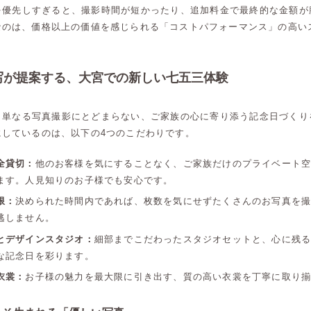
を優先しすぎると、撮影時間が短かったり、追加料金で最終的な金額が
なのは、価格以上の価値を感じられる「コストパフォーマンス」の高い
写が提案する、大宮での新しい七五三体験
、単なる写真撮影にとどまらない、ご家族の心に寄り添う記念日づくり
にしているのは、以下の4つのこだわりです。
全貸切：
他のお客様を気にすることなく、ご家族だけのプライベート
ます。人見知りのお子様でも安心です。
限：
決められた時間内であれば、枚数を気にせずたくさんのお写真を
逃しません。
とデザインスタジオ：
細部までこだわったスタジオセットと、心に残
な記念日を彩ります。
衣裳：
お子様の魅力を最大限に引き出す、質の高い衣裳を丁寧に取り