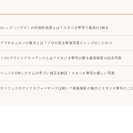
Artレンズ（シグマ）の圧倒的画質とは？スタジオ華写で最高の1枚を
シグマやタムロンの魅力とは？プロが語る家族写真とレンズのこだわり
ライカLマウントアライアンスとは？スタジオ華写が贈る最高画質の記念写真
オリンパスOMシステムの手ブレ補正を解説！スタジオ華写の優しい写真
パナソニックのマイクロフォーサーズは軽い？家族撮影の魅力とスタジオ華写のこ