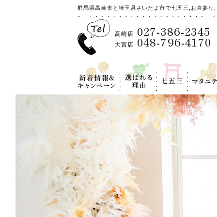
群馬県高崎市と埼玉県さいたま市で七五三,お宮参り,
027-386-2345
高崎店
048-796-4170
大宮店
新着情報＆キ
選ばれる理
七五三
マタニテ
ャンペーン
由