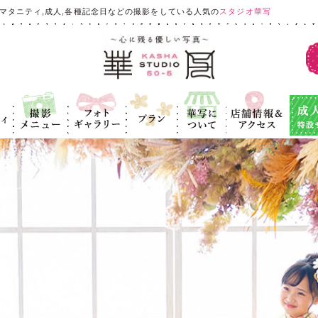
マタニティ,成人,各種記念日などの撮影をしている人気の
スタジオ華写
ィ
撮影メニュ
フォトギャラ
プラン
華写につい
店舗情報＆ア
成人式
ー
リー
て
クセス