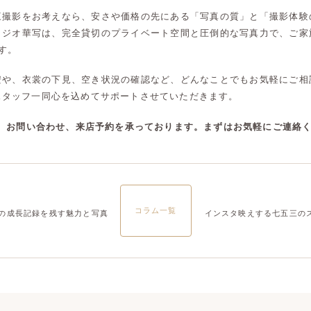
三撮影をお考えなら、安さや価格の先にある「写真の質」と「撮影体験
大宮店
大宮店
タジオ華写は、完全貸切のプライベート空間と圧倒的な写真力で、ご家
す。
安や、衣裳の下見、空き状況の確認など、どんなことでもお気軽にご相
スタッフ一同心を込めてサポートさせていただきます。
談、お問い合わせ、来店予約を承っております。まずはお気軽にご連絡
コラム一覧
さんの成長記録を残す魅力と写真
インスタ映えする七五三の