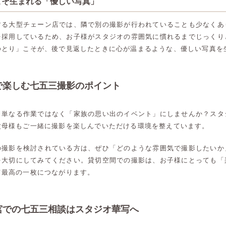
こそ生まれる「優しい写真」
する大型チェーン店では、隣で別の撮影が行われていることも少なくあ
を採用しているため、お子様がスタジオの雰囲気に慣れるまでじっくり
ゆとり」こそが、後で見返したときに心が温まるような、優しい写真を
で楽しむ七五三撮影のポイント
、単なる作業ではなく「家族の思い出のイベント」にしませんか？スタ
父母様もご一緒に撮影を楽しんでいただける環境を整えています。
の撮影を検討されている方は、ぜひ「どのような雰囲気で撮影したいか
を大切にしてみてください。貸切空間での撮影は、お子様にとっても「
て最高の一枚につながります。
宮での七五三相談はスタジオ華写へ
高崎店
高崎店