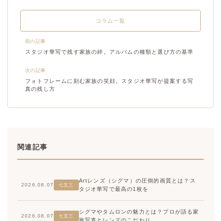
コラム一覧
前の記事
スタジオ華写で残す家族の絆。アルバムの種類と選び方の基準
次の記事
フォトフレームに刻む家族の笑顔。スタジオ華写が提案する写
真の残し方
関連記事
Artレンズ（シグマ）の圧倒的画質とは？ス
2026.08.07
七五三
タジオ華写で最高の1枚を
シグマやタムロンの魅力とは？プロが語る家
2026.08.07
七五三
族写真とレンズのこだわり