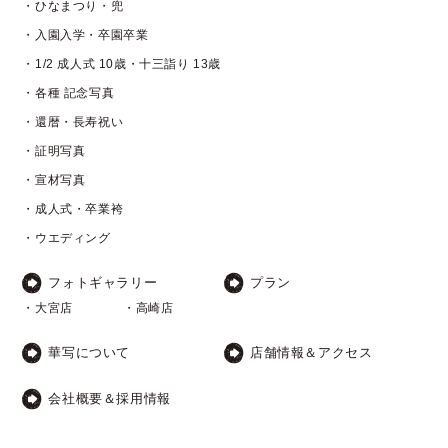
・ひなまつり・兜
・入園入学・卒園卒業
・1/2 成人式 10歳・十三詣り 13歳
・各種 記念写真
・還暦・長寿祝い
・証明写真
・宣材写真
・成人式・卒業袴
・ウエディング
フォトギャラリー
プラン
・大宮店
・高崎店
華写について
店舗情報＆アクセス
会社概要＆採用情報