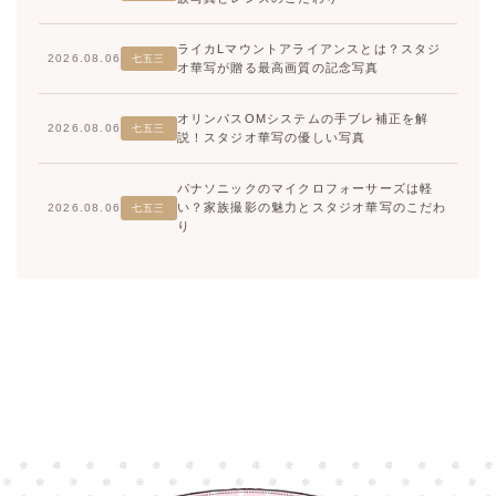
ライカLマウントアライアンスとは？スタジ
2026.08.06
七五三
オ華写が贈る最高画質の記念写真
オリンパスOMシステムの手ブレ補正を解
2026.08.06
七五三
説！スタジオ華写の優しい写真
パナソニックのマイクロフォーサーズは軽
い？家族撮影の魅力とスタジオ華写のこだわ
2026.08.06
七五三
り
高崎店
高崎店