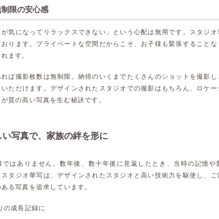
無制限の安心感
目が気になってリラックスできない」という心配は無用です。スタジオ
ております。プライベートな空間だからこそ、お子様も緊張することな
くれます。
あれば撮影枚数は無制限。納得のいくまでたくさんのショットを撮影し
ていただけます。デザインされたスタジオでの撮影はもちろん、ロケー
」が質の高い写真を生む秘訣です。
しい写真で、家族の絆を形に
録ではありません。数年後、数十年後に見返したとき、当時の記憶や
。スタジオ華写は、デザインされたスタジオと高い技術力を駆使し、ご
のある写真を追求しています。
高崎店
高崎店
りの成長記録に