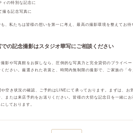
ティの特別な記念に
大宮店
大宮店
て撮る記念写真に
でも、私たちは皆様の想いを第一に考え、最高の撮影環境を整えてお待
宮での記念撮影はスタジオ華写にご相談ください
ン撮影や写真館をお探しなら、圧倒的な写真力と完全貸切のプライベー
せください。厳選された衣裳と、時間内無制限の撮影で、ご家族の「今
や空き状況の確認、ご予約はLINEにて承っております。まずは、お気
せ、または来店予約をお送りください。皆様の大切な記念日を一緒にお
みにしております。