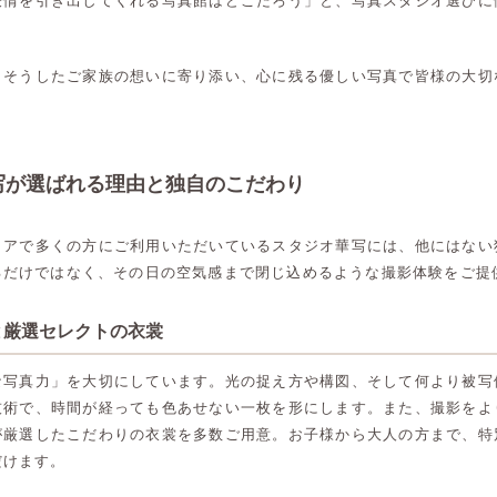
表情を引き出してくれる写真館はどこだろう」と、写真スタジオ選びに
、そうしたご家族の想いに寄り添い、心に残る優しい写真で皆様の大切
。
写が選ばれる理由と独自のこだわり
リアで多くの方にご利用いただいているスタジオ華写には、他にはない
るだけではなく、その日の空気感まで閉じ込めるような撮影体験をご提
と厳選セレクトの衣裳
な写真力」を大切にしています。光の捉え方や構図、そして何より被写
技術で、時間が経っても色あせない一枚を形にします。また、撮影をよ
が厳選したこだわりの衣裳を多数ご用意。お子様から大人の方まで、特
だけます。