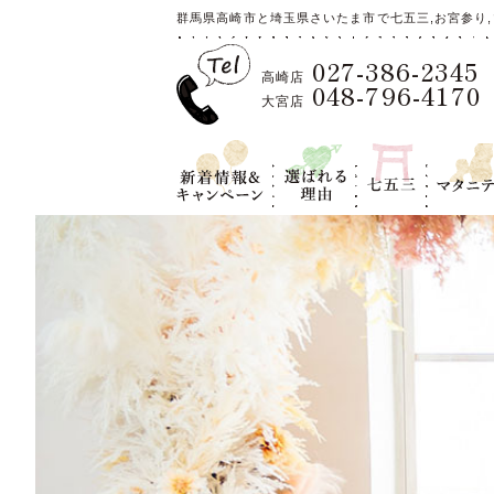
群馬県高崎市と埼玉県さいたま市で七五三,お宮参り,
027-386-2345
高崎店
048-796-4170
大宮店
新着情報＆キ
選ばれる理
七五三
マタニテ
ャンペーン
由