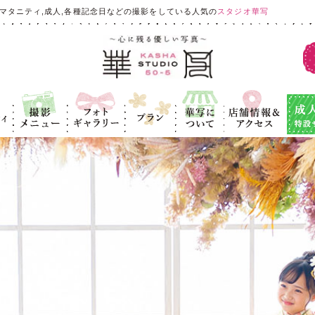
マタニティ,成人,各種記念日などの撮影をしている人気の
スタジオ華写
ィ
撮影メニュ
フォトギャラ
プラン
華写につい
店舗情報＆ア
成人式
ー
リー
て
クセス