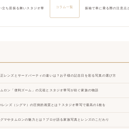
コラム一覧
い立ち居振る舞いスタジオ華
振袖で車に乗る際の注意点
純正レンズとサードパーティの違いは？お子様の記念日を彩る写真の選び方
タムロン「便利ズーム」の元祖とスタジオ華写が紡ぐ家族の物語
Artレンズ（シグマ）の圧倒的画質とは？スタジオ華写で最高の1枚を
シグマやタムロンの魅力とは？プロが語る家族写真とレンズのこだわり