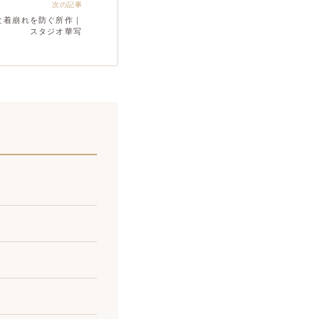
次の記事
と着崩れを防ぐ所作｜
スタジオ華写