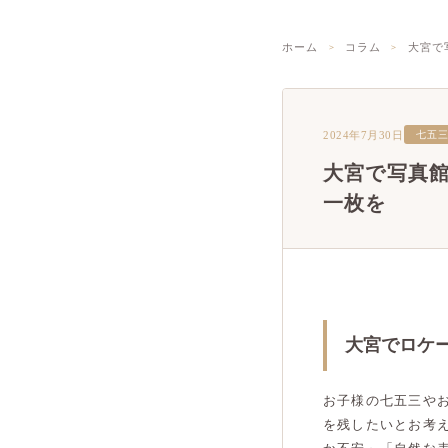
ホーム
コラム
大宮で
2024年7月30日
七五
大宮で写真
一枚を
大宮でロケ
お子様の七五三や
を残したいとお考