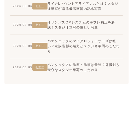
ライカLマウントアライアンスとは？スタジ
2026.08.06
七五三
オ華写が贈る最高画質の記念写真
オリンパスOMシステムの手ブレ補正を解
2026.08.06
七五三
説！スタジオ華写の優しい写真
パナソニックのマイクロフォーサーズは軽
い？家族撮影の魅力とスタジオ華写のこだわ
2026.08.06
七五三
り
ペンタックスの防塵・防滴は最強？外撮影も
2026.08.05
七五三
安心なスタジオ華写のこだわり