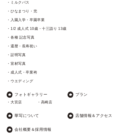
・ミルクバス
・ひなまつり・兜
・入園入学・卒園卒業
・1/2 成人式 10歳・十三詣り 13歳
・各種 記念写真
・還暦・長寿祝い
・証明写真
・宣材写真
・成人式・卒業袴
・ウエディング
フォトギャラリー
プラン
・大宮店
・高崎店
華写について
店舗情報＆アクセス
会社概要＆採用情報