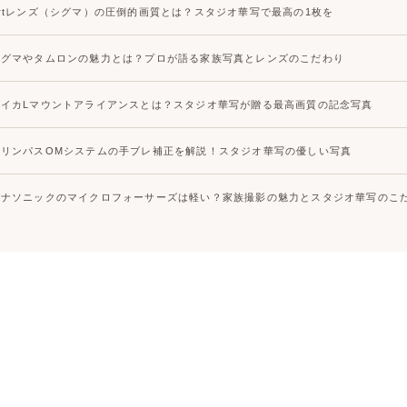
Artレンズ（シグマ）の圧倒的画質とは？スタジオ華写で最高の1枚を
シグマやタムロンの魅力とは？プロが語る家族写真とレンズのこだわり
ライカLマウントアライアンスとは？スタジオ華写が贈る最高画質の記念写真
オリンパスOMシステムの手ブレ補正を解説！スタジオ華写の優しい写真
パナソニックのマイクロフォーサーズは軽い？家族撮影の魅力とスタジオ華写のこ