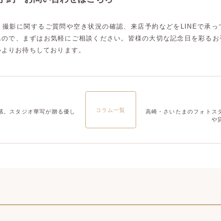
大宮店
大宮店
、撮影に関するご質問や空き状況の確認、来店予約などをLINEで承っ
んので、まずはお気軽にご相談ください。皆様の大切な記念日を彩るお
心よりお待ちしております。
コラム一覧
感。スタジオ華写が贈る優し
高崎・さいたまのフォトス
や