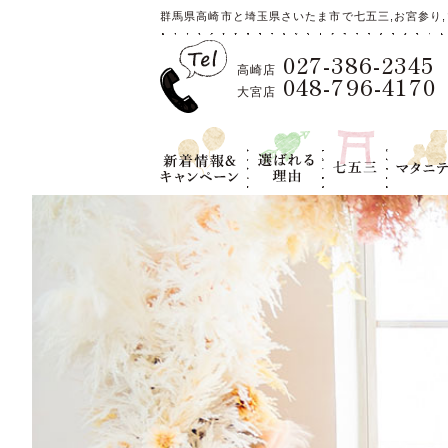
群馬県高崎市と埼玉県さいたま市で七五三,お宮参り,
027-386-2345
高崎店
048-796-4170
大宮店
新着情報＆キ
選ばれる理
七五三
マタニテ
ャンペーン
由