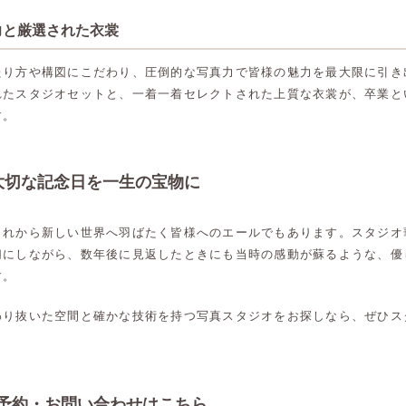
真力と厳選された衣裳
たり方や構図にこだわり、圧倒的な写真力で皆様の魅力を最大限に引き
れたスタジオセットと、一着一着セレクトされた上質な衣裳が、卒業と
す。
大切な記念日を一生の宝物に
これから新しい世界へ羽ばたく皆様へのエールでもあります。スタジオ
切にしながら、数年後に見返したときにも当時の感動が蘇るような、優
す。
わり抜いた空間と確かな技術を持つ写真スタジオをお探しなら、ぜひス
高崎店
高崎店
ご予約・お問い合わせはこちら