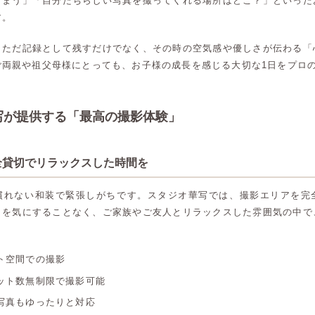
しまう」「自分たちらしい写真を撮ってくれる場所はどこ？」といった
す。
、ただ記録として残すだけでなく、その時の空気感や優しさが伝わる「
ご両親や祖父母様にとっても、お子様の成長を感じる大切な1日をプロ
写が提供する「最高の撮影体験」
完全貸切でリラックスした時間を
慣れない和装で緊張しがちです。スタジオ華写では、撮影エリアを完
目を気にすることなく、ご家族やご友人とリラックスした雰囲気の中で
ト空間での撮影
ット数無制限で撮影可能
写真もゆったりと対応