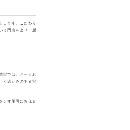
出します。こだわり
いう門出をより一層
華写では、お一人お
しく温かみのある写
タジオ華写にお任せ