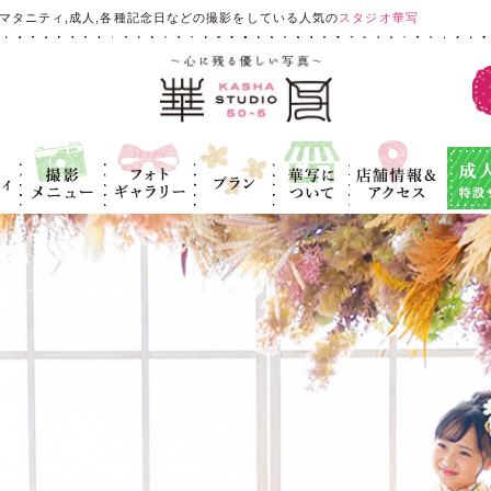
マタニティ,成人,各種記念日などの撮影をしている人気の
スタジオ華写
ィ
撮影メニュ
フォトギャラ
プラン
華写につい
店舗情報＆ア
成人式
ー
リー
て
クセス