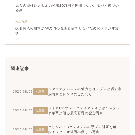
成人式振袖レンタルの相場20万円で後悔しないスタジオ選びの
秘訣
次の記事
振袖購入の相場が50万円の理由と後悔しないためのスタジオ選
び
関連記事
シグマやタムロンの魅力とは？プロが語る家
2026.08.07
七五三
族写真とレンズのこだわり
ライカLマウントアライアンスとは？スタジ
2026.08.06
七五三
オ華写が贈る最高画質の記念写真
オリンパスOMシステムの手ブレ補正を解
2026.08.06
七五三
説！スタジオ華写の優しい写真