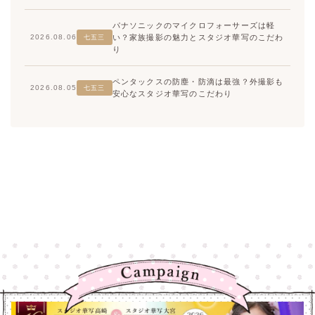
パナソニックのマイクロフォーサーズは軽
い？家族撮影の魅力とスタジオ華写のこだわ
2026.08.06
七五三
り
ペンタックスの防塵・防滴は最強？外撮影も
2026.08.05
七五三
安心なスタジオ華写のこだわり
高崎店
高崎店
大宮店
大宮店