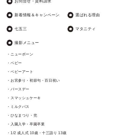
お問合せ・資料請求
新着情報＆キャンペーン
選ばれる理由
七五三
マタニティ
撮影メニュー
・ニューボーン
・ベビー
・ベビーアート
・お宮参り・初節句・百日祝い
・バースデー
・スマッシュケーキ
・ミルクバス
・ひなまつり・兜
・入園入学・卒園卒業
・1/2 成人式 10歳・十三詣り 13歳