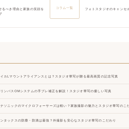
大宮店
大宮店
コラム一覧
けるべき理由と家族の笑顔を
フォトスタジオのキャンセ
び
ライカLマウントアライアンスとは？スタジオ華写が贈る最高画質の記念写真
オリンパスOMシステムの手ブレ補正を解説！スタジオ華写の優しい写真
パナソニックのマイクロフォーサーズは軽い？家族撮影の魅力とスタジオ華写のこ
ペンタックスの防塵・防滴は最強？外撮影も安心なスタジオ華写のこだわり