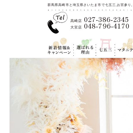
群馬県高崎市と埼玉県さいたま市で七五三,お宮参り,
027-386-2345
高崎店
048-796-4170
大宮店
新着情報＆キ
選ばれる理
七五三
マタニテ
ャンペーン
由