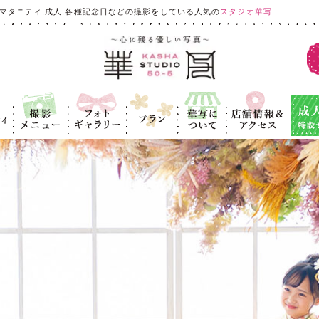
マタニティ,成人,各種記念日などの撮影をしている人気の
スタジオ華写
ィ
撮影メニュ
フォトギャラ
プラン
華写につい
店舗情報＆ア
成人式
ー
リー
て
クセス