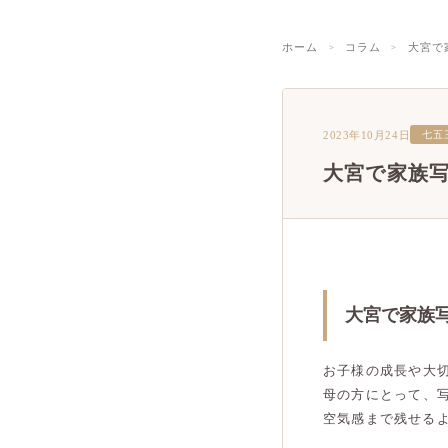
ホーム
コラム
大宮で
2023年10月24日
七五
大宮で家族
大宮で家族
お子様の成長や大
母の方にとって、
空気感まで残せる