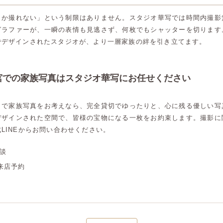
しか撮れない」という制限はありません。スタジオ華写では時間内撮影
グラファーが、一瞬の表情も見逃さず、何枚でもシャッターを切ります
でデザインされたスタジオが、より一層家族の絆を引き立てます。
宮での家族写真はスタジオ華写にお任せください
）で家族写真をお考えなら、完全貸切でゆったりと、心に残る優しい写
デザインされた空間で、皆様の宝物になる一枚をお約束します。撮影に
LINEからお問い合わせください。
相談
来店予約
高崎店
高崎店