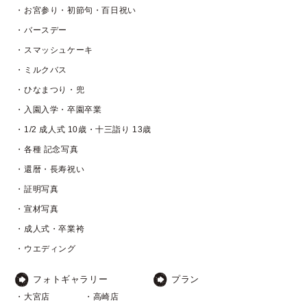
・お宮参り・初節句・百日祝い
・バースデー
・スマッシュケーキ
・ミルクバス
・ひなまつり・兜
・入園入学・卒園卒業
・1/2 成人式 10歳・十三詣り 13歳
・各種 記念写真
・還暦・長寿祝い
・証明写真
・宣材写真
・成人式・卒業袴
・ウエディング
フォトギャラリー
プラン
・大宮店
・高崎店