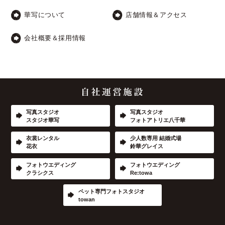
華写について
店舗情報＆アクセス
会社概要＆採用情報
写真スタジオ
写真スタジオ
スタジオ華写
フォトアトリエ八千華
衣裳レンタル
少人数専用 結婚式場
花衣
鈴華グレイス
フォトウエディング
フォトウエディング
クラシクス
Re:towa
ペット専門フォトスタジオ
towan