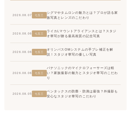
シグマやタムロンの魅力とは？プロが語る家
2026.08.07
七五三
族写真とレンズのこだわり
ライカLマウントアライアンスとは？スタジ
2026.08.06
七五三
オ華写が贈る最高画質の記念写真
オリンパスOMシステムの手ブレ補正を解
2026.08.06
七五三
説！スタジオ華写の優しい写真
パナソニックのマイクロフォーサーズは軽
い？家族撮影の魅力とスタジオ華写のこだわ
2026.08.06
七五三
り
ペンタックスの防塵・防滴は最強？外撮影も
2026.08.05
七五三
安心なスタジオ華写のこだわり