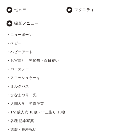
七五三
マタニティ
撮影メニュー
・ニューボーン
・ベビー
・ベビーアート
・お宮参り・初節句・百日祝い
・バースデー
・スマッシュケーキ
・ミルクバス
・ひなまつり・兜
・入園入学・卒園卒業
・1/2 成人式 10歳・十三詣り 13歳
・各種 記念写真
・還暦・長寿祝い