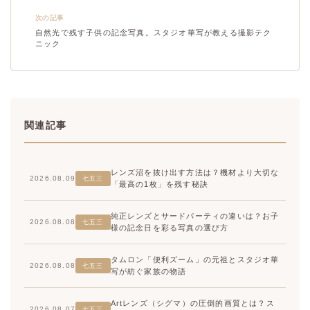
次の記事
自然光で残す子供の記念写真。スタジオ華写が教える撮影テク
ニック
関連記事
レンズ沼を抜け出す方法は？機材より大切な
2026.08.09
七五三
「最高の1枚」を残す秘訣
純正レンズとサードパーティの違いは？お子
2026.08.08
七五三
様の記念日を彩る写真の選び方
タムロン「便利ズーム」の元祖とスタジオ華
2026.08.08
七五三
写が紡ぐ家族の物語
Artレンズ（シグマ）の圧倒的画質とは？ス
2026.08.07
七五三