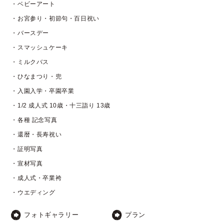
・ベビーアート
・お宮参り・初節句・百日祝い
・バースデー
・スマッシュケーキ
・ミルクバス
・ひなまつり・兜
・入園入学・卒園卒業
・1/2 成人式 10歳・十三詣り 13歳
・各種 記念写真
・還暦・長寿祝い
・証明写真
・宣材写真
・成人式・卒業袴
・ウエディング
フォトギャラリー
プラン