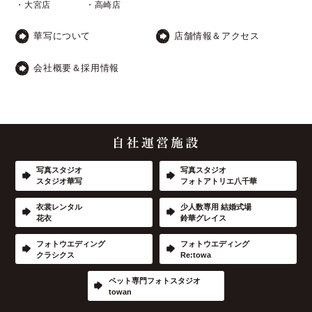
・大宮店
・高崎店
華写について
店舗情報＆アクセス
会社概要＆採用情報
写真スタジオ
写真スタジオ
スタジオ華写
フォトアトリエ八千華
衣裳レンタル
少人数専用 結婚式場
花衣
鈴華グレイス
フォトウエディング
フォトウエディング
クラシクス
Re:towa
ペット専門フォトスタジオ
towan