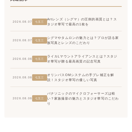
Artレンズ（シグマ）の圧倒的画質とは？ス
2026.08.07
七五三
タジオ華写で最高の1枚を
シグマやタムロンの魅力とは？プロが語る家
2026.08.07
七五三
族写真とレンズのこだわり
ライカLマウントアライアンスとは？スタジ
2026.08.06
七五三
オ華写が贈る最高画質の記念写真
オリンパスOMシステムの手ブレ補正を解
2026.08.06
七五三
説！スタジオ華写の優しい写真
パナソニックのマイクロフォーサーズは軽
い？家族撮影の魅力とスタジオ華写のこだわ
2026.08.06
七五三
り