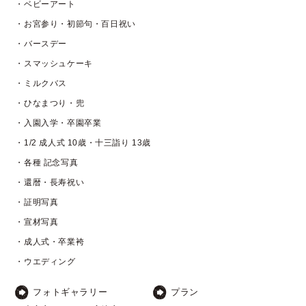
・ベビーアート
・お宮参り・初節句・百日祝い
・バースデー
・スマッシュケーキ
・ミルクバス
・ひなまつり・兜
・入園入学・卒園卒業
・1/2 成人式 10歳・十三詣り 13歳
・各種 記念写真
・還暦・長寿祝い
・証明写真
・宣材写真
・成人式・卒業袴
・ウエディング
フォトギャラリー
プラン