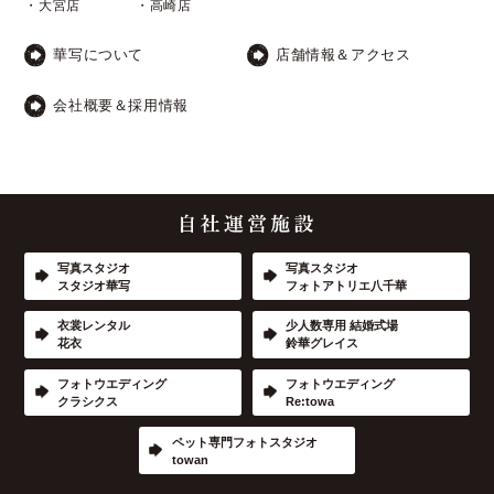
・大宮店
・高崎店
華写について
店舗情報＆アクセス
会社概要＆採用情報
写真スタジオ
写真スタジオ
スタジオ華写
フォトアトリエ八千華
衣裳レンタル
少人数専用 結婚式場
花衣
鈴華グレイス
フォトウエディング
フォトウエディング
クラシクス
Re:towa
ペット専門フォトスタジオ
towan