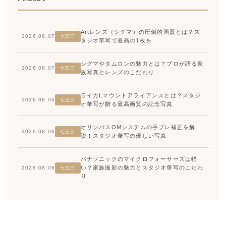
Artレンズ（シグマ）の圧倒的画質とは？ス
2026.08.07
七五三
タジオ華写で最高の1枚を
シグマやタムロンの魅力とは？プロが語る家
2026.08.07
七五三
族写真とレンズのこだわり
ライカLマウントアライアンスとは？スタジ
2026.08.06
七五三
オ華写が贈る最高画質の記念写真
オリンパスOMシステムの手ブレ補正を解
2026.08.06
七五三
説！スタジオ華写の優しい写真
パナソニックのマイクロフォーサーズは軽
い？家族撮影の魅力とスタジオ華写のこだわ
2026.08.06
七五三
り