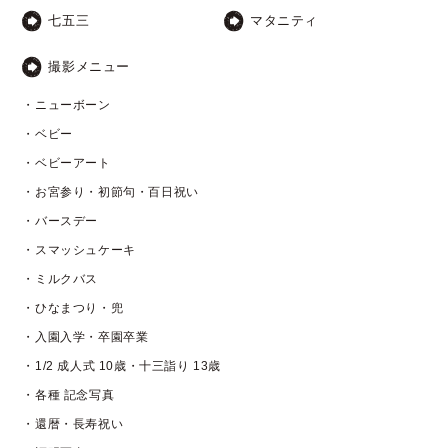
七五三
マタニティ
撮影メニュー
・ニューボーン
・ベビー
・ベビーアート
・お宮参り・初節句・百日祝い
・バースデー
・スマッシュケーキ
・ミルクバス
・ひなまつり・兜
・入園入学・卒園卒業
・1/2 成人式 10歳・十三詣り 13歳
・各種 記念写真
・還暦・長寿祝い