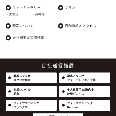
フォトギャラリー
プラン
・大宮店
・高崎店
華写について
店舗情報＆アクセス
会社概要＆採用情報
写真スタジオ
写真スタジオ
スタジオ華写
フォトアトリエ八千華
衣裳レンタル
少人数専用 結婚式場
花衣
鈴華グレイス
フォトウエディング
フォトウエディング
クラシクス
Re:towa