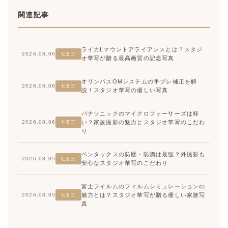
関連記事
ライカLマウントアライアンスとは？スタジ
2026.08.06
七五三
オ華写が贈る最高画質の記念写真
オリンパスOMシステムの手ブレ補正を解
2026.08.06
七五三
説！スタジオ華写の優しい写真
パナソニックのマイクロフォーサーズは軽
い？家族撮影の魅力とスタジオ華写のこだわ
2026.08.06
七五三
り
ペンタックスの防塵・防滴は最強？外撮影も
2026.08.05
七五三
安心なスタジオ華写のこだわり
富士フイルムのフィルムシミュレーションの
魅力とは？スタジオ華写が贈る優しい家族写
2026.08.05
七五三
真