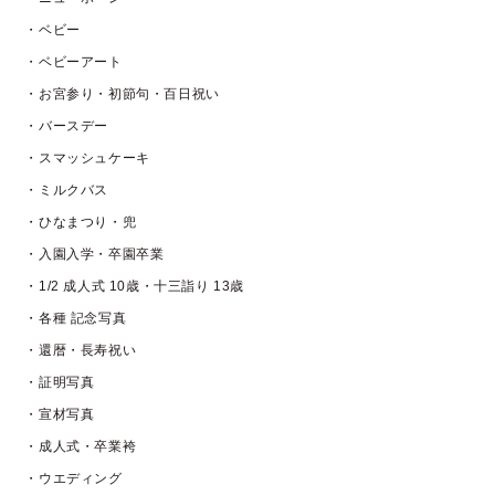
・ベビー
・ベビーアート
・お宮参り・初節句・百日祝い
・バースデー
・スマッシュケーキ
・ミルクバス
・ひなまつり・兜
・入園入学・卒園卒業
・1/2 成人式 10歳・十三詣り 13歳
・各種 記念写真
・還暦・長寿祝い
・証明写真
・宣材写真
・成人式・卒業袴
・ウエディング