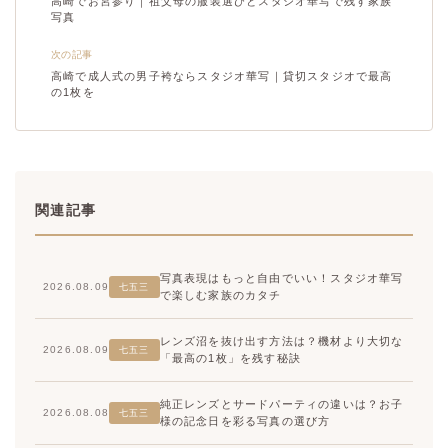
高崎でお宮参り｜祖父母の服装選びとスタジオ華写で残す家族
写真
次の記事
高崎で成人式の男子袴ならスタジオ華写｜貸切スタジオで最高
の1枚を
関連記事
写真表現はもっと自由でいい！スタジオ華写
2026.08.09
七五三
で楽しむ家族のカタチ
レンズ沼を抜け出す方法は？機材より大切な
2026.08.09
七五三
「最高の1枚」を残す秘訣
純正レンズとサードパーティの違いは？お子
2026.08.08
七五三
様の記念日を彩る写真の選び方