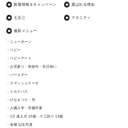
新着情報＆キャンペーン
選ばれる理由
七五三
マタニティ
撮影メニュー
・ニューボーン
・ベビー
・ベビーアート
・お宮参り・初節句・百日祝い
・バースデー
・スマッシュケーキ
・ミルクバス
・ひなまつり・兜
・入園入学・卒園卒業
・1/2 成人式 10歳・十三詣り 13歳
・各種 記念写真