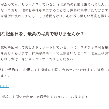
術があっても、リラックスしていなければ最高の表情は生まれません。
となっており、他のお客様を気にすることなく撮影に集中いただけます
様が場所に慣れるまでじっくり時間をかけ、心に残る優しい写真を撮影
切な記念日を、最高の写真で彩りませんか？
真技術を応用して美しさをサポートしているように、スタジオ華写も独
史を美しく彩ります。群馬県高崎市・埼玉県さいたま市で、七五三やお
えられる際は、ぜひ当スタジオにお任せください。
談やご予約は、LINEにてお気軽にお問い合わせいただけます。皆様に
ります。
サイト
約、相談、お問い合わせ、来店予約をお待ちしております！
高崎店
高崎店