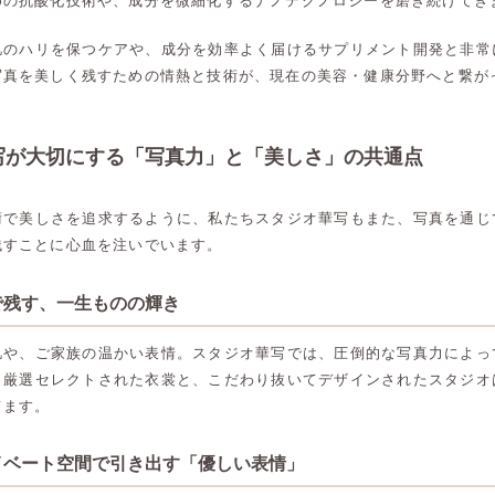
めの抗酸化技術や、成分を微細化するナノテクノロジーを磨き続けてき
肌のハリを保つケアや、成分を効率よく届けるサプリメント開発と非常
写真を美しく残すための情熱と技術が、現在の美容・健康分野へと繋が
写が大切にする「写真力」と「美しさ」の共通点
術で美しさを追求するように、私たちスタジオ華写もまた、写真を通じ
残すことに心血を注いでいます。
で残す、一生ものの輝き
肌や、ご家族の温かい表情。スタジオ華写では、圧倒的な写真力によっ
。厳選セレクトされた衣裳と、こだわり抜いてデザインされたスタジオ
てます。
イベート空間で引き出す「優しい表情」