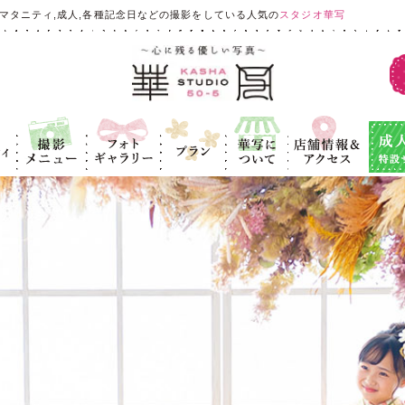
マタニティ,成人,各種記念日などの撮影をしている人気の
スタジオ華写
ィ
撮影メニュ
フォトギャラ
プラン
華写につい
店舗情報＆ア
成人式
ー
リー
て
クセス