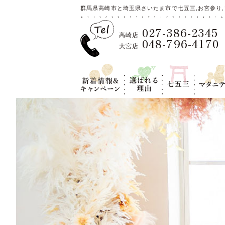
群馬県高崎市と埼玉県さいたま市で七五三,お宮参り,
027-386-2345
高崎店
048-796-4170
大宮店
新着情報＆キ
選ばれる理
七五三
マタニテ
ャンペーン
由