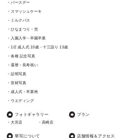
・バースデー
・スマッシュケーキ
・ミルクバス
・ひなまつり・兜
・入園入学・卒園卒業
・1/2 成人式 10歳・十三詣り 13歳
・各種 記念写真
・還暦・長寿祝い
・証明写真
・宣材写真
・成人式・卒業袴
・ウエディング
フォトギャラリー
プラン
・大宮店
・高崎店
華写について
店舗情報＆アクセス