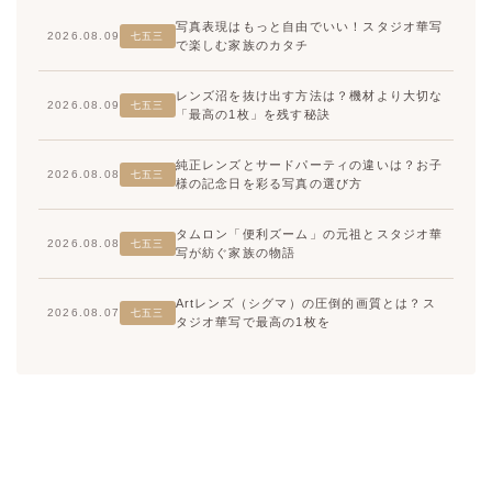
写真表現はもっと自由でいい！スタジオ華写
2026.08.09
七五三
で楽しむ家族のカタチ
レンズ沼を抜け出す方法は？機材より大切な
2026.08.09
七五三
「最高の1枚」を残す秘訣
純正レンズとサードパーティの違いは？お子
2026.08.08
七五三
様の記念日を彩る写真の選び方
タムロン「便利ズーム」の元祖とスタジオ華
2026.08.08
七五三
写が紡ぐ家族の物語
Artレンズ（シグマ）の圧倒的画質とは？ス
2026.08.07
七五三
タジオ華写で最高の1枚を