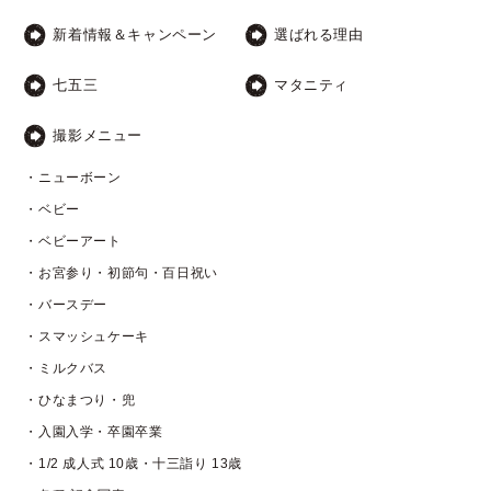
新着情報＆キャンペーン
選ばれる理由
七五三
マタニティ
撮影メニュー
・ニューボーン
・ベビー
・ベビーアート
・お宮参り・初節句・百日祝い
・バースデー
・スマッシュケーキ
・ミルクバス
・ひなまつり・兜
・入園入学・卒園卒業
・1/2 成人式 10歳・十三詣り 13歳