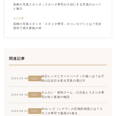
高崎の写真スタジオ｜スタジオ華写が大切にする写真のルーツ
と魅力
次の記事
高崎の写真スタジオ「スタジオ華写」のコンセプトとは？完全
貸切で残す家族の絆
関連記事
純正レンズとサードパーティの違いは？お子
2026.08.08
七五三
様の記念日を彩る写真の選び方
タムロン「便利ズーム」の元祖とスタジオ華
2026.08.08
七五三
写が紡ぐ家族の物語
Artレンズ（シグマ）の圧倒的画質とは？ス
2026.08.07
七五三
タジオ華写で最高の1枚を