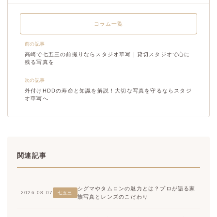
コラム一覧
前の記事
高崎で七五三の前撮りならスタジオ華写｜貸切スタジオで心に
残る写真を
次の記事
外付けHDDの寿命と知識を解説！大切な写真を守るならスタジ
オ華写へ
関連記事
シグマやタムロンの魅力とは？プロが語る家
2026.08.07
七五三
族写真とレンズのこだわり