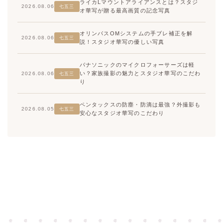
ライカLマウントアライアンスとは？スタジ
2026.08.06
七五三
オ華写が贈る最高画質の記念写真
オリンパスOMシステムの手ブレ補正を解
2026.08.06
七五三
説！スタジオ華写の優しい写真
パナソニックのマイクロフォーサーズは軽
い？家族撮影の魅力とスタジオ華写のこだわ
2026.08.06
七五三
り
ペンタックスの防塵・防滴は最強？外撮影も
2026.08.05
七五三
安心なスタジオ華写のこだわり
高崎店
高崎店