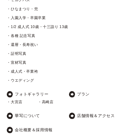
・ミルクバス
・ひなまつり・兜
・入園入学・卒園卒業
・1/2 成人式 10歳・十三詣り 13歳
・各種 記念写真
・還暦・長寿祝い
・証明写真
・宣材写真
・成人式・卒業袴
・ウエディング
フォトギャラリー
プラン
・大宮店
・高崎店
華写について
店舗情報＆アクセス
会社概要＆採用情報