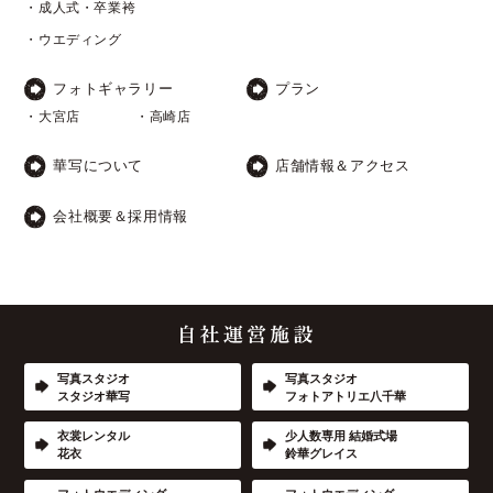
・成人式・卒業袴
・ウエディング
フォトギャラリー
プラン
・大宮店
・高崎店
華写について
店舗情報＆アクセス
会社概要＆採用情報
写真スタジオ
写真スタジオ
スタジオ華写
フォトアトリエ八千華
衣裳レンタル
少人数専用 結婚式場
花衣
鈴華グレイス