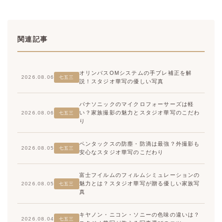
関連記事
オリンパスOMシステムの手ブレ補正を解
2026.08.06
七五三
説！スタジオ華写の優しい写真
パナソニックのマイクロフォーサーズは軽
い？家族撮影の魅力とスタジオ華写のこだわ
2026.08.06
七五三
り
ペンタックスの防塵・防滴は最強？外撮影も
2026.08.05
七五三
安心なスタジオ華写のこだわり
富士フイルムのフィルムシミュレーションの
魅力とは？スタジオ華写が贈る優しい家族写
2026.08.05
七五三
真
キヤノン・ニコン・ソニーの色味の違いは？
2026.08.04
七五三