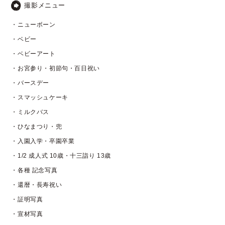
撮影メニュー
・ニューボーン
・ベビー
・ベビーアート
・お宮参り・初節句・百日祝い
・バースデー
・スマッシュケーキ
・ミルクバス
・ひなまつり・兜
・入園入学・卒園卒業
・1/2 成人式 10歳・十三詣り 13歳
・各種 記念写真
・還暦・長寿祝い
・証明写真
・宣材写真