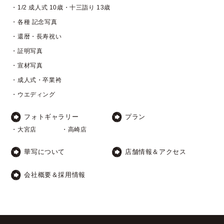
・1/2 成人式 10歳・十三詣り 13歳
・各種 記念写真
・還暦・長寿祝い
・証明写真
・宣材写真
・成人式・卒業袴
・ウエディング
フォトギャラリー
プラン
・大宮店
・高崎店
華写について
店舗情報＆アクセス
会社概要＆採用情報