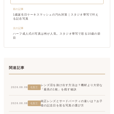
前の記事
1歳誕生日ケーキスマッシュの汚れ対策｜スタジオ華写で叶え
る記念写真
次の記事
ハーフ成人式の写真は袴が人気。スタジオ華写で彩る10歳の節
目
関連記事
レンズ沼を抜け出す方法は？機材より大切な
2026.08.09
七五三
「最高の1枚」を残す秘訣
純正レンズとサードパーティの違いは？お子
2026.08.08
七五三
様の記念日を彩る写真の選び方