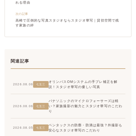
れる理由
次の記事
高崎で圧倒的な写真スタジオならスタジオ華写｜貸切空間で残
す家族の絆
関連記事
オリンパスOMシステムの手ブレ補正を解
2026.08.06
七五三
説！スタジオ華写の優しい写真
パナソニックのマイクロフォーサーズは軽
い？家族撮影の魅力とスタジオ華写のこだわ
2026.08.06
七五三
り
ペンタックスの防塵・防滴は最強？外撮影も
2026.08.05
七五三
安心なスタジオ華写のこだわり