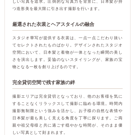
しい写真を追求。圧倒的な写真力を背景に、日本髪が持
つ造形美を最大限に引き出す撮影を行います。
厳選された衣裳とヘアスタイルの融合
スタジオ華写が提供する衣裳は、一点一点こだわり抜い
てセレクトされたものばかり。デザインされたスタジオ
空間において、日本髪と着物が一体となった瞬間の美し
さを演出します。妥協のないスタイリングが、家族の宝
物となる一枚を創り上げるのです。
完全貸切空間で残す家族の絆
撮影エリアは完全貸切となっており、他のお客様を気に
することなくリラックスして撮影に臨める環境。時間内
撮影無制限という強みを活かし、お子様の自然な表情や
日本髪が最も美しく見える角度を丁寧に探ります。ご両
親や祖父母様と共に過ごす穏やかな時間が、そのまま優
しい写真として刻まれます。