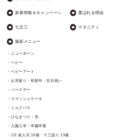
新着情報＆キャンペーン
選ばれる理由
七五三
マタニティ
撮影メニュー
・ニューボーン
・ベビー
・ベビーアート
・お宮参り・初節句・百日祝い
・バースデー
・スマッシュケーキ
・ミルクバス
・ひなまつり・兜
・入園入学・卒園卒業
・1/2 成人式 10歳・十三詣り 13歳