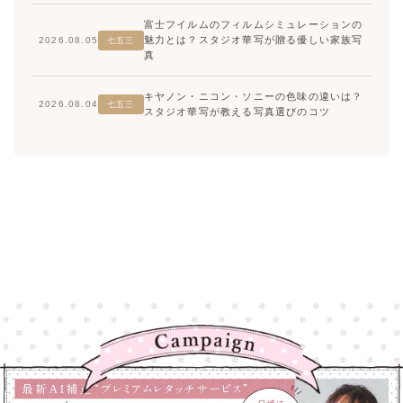
富士フイルムのフィルムシミュレーションの
魅力とは？スタジオ華写が贈る優しい家族写
2026.08.05
七五三
真
キヤノン・ニコン・ソニーの色味の違いは？
2026.08.04
七五三
スタジオ華写が教える写真選びのコツ
高崎店
高崎店
大宮店
大宮店