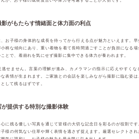
せんが、お子様の成長度合いや体力を考慮することが大切です。
撮影がもたらす情緒面と体力面の利点
は、お子様の身体的な成長を待ってから行える点が魅力といえます。早
が小柄な傾向にあり、重い着物を着て長時間過ごすことが負担になる場
つことで、着崩れを気にせず撮影に集中できる体力が養われます。
見逃せません。言葉の理解が進み、カメラマンの指示に応えやすくな
かな表情が生まれます。ご家族との会話を楽しみながら撮影に臨む姿は
出として残るはずです。
写が提供する特別な撮影体験
、心に残る優しい写真を通じて皆様の大切な記念日を彩るのが役割です
お子様の何気ない仕草や輝く表情を逃さず捉えます。厳選セレクトされ
雰囲気に調和し、お子様の魅力を最大限に引き出します。