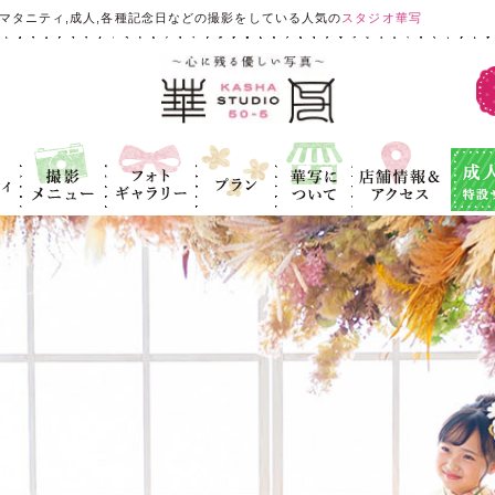
マタニティ,成人,各種記念日などの撮影をしている人気の
スタジオ華写
ィ
撮影メニュ
フォトギャラ
プラン
華写につい
店舗情報＆ア
成人式
ー
リー
て
クセス