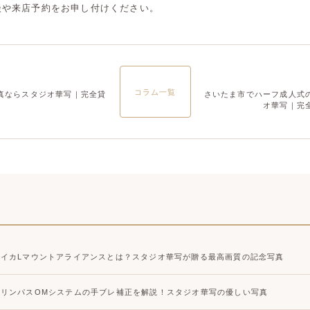
談や来店予約をお申し付けください。
大宮店
大宮店
コラム一覧
真ならスタジオ華写｜完全貸
さいたま市でハーフ成人式
オ華写｜完
ライカLマウントアライアンスとは？スタジオ華写が贈る最高画質の記念写真
オリンパスOMシステムの手ブレ補正を解説！スタジオ華写の優しい写真