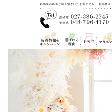
群馬県高崎市と埼玉県さいたま市で七五三,お宮参り,
027-386-2345
高崎店
048-796-4170
大宮店
新着情報＆キ
選ばれる理
七五三
マタニテ
ャンペーン
由