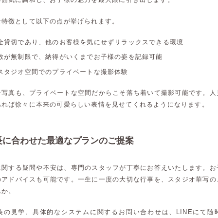
な特徴として以下の点が挙げられます。
全貸切であり、他のお客様を気にせずリラックスできる環境
数が無制限で、納得がいくまでお子様の姿を記録可能
スタジオ空間でのプライベートな撮影体験
合写真も、プライベートな空間だからこそ落ち着いて撮影可能です。人
あれば徐々に本来の可愛らしい表情を見せてくれるようになります。
長に合わせた最適なプランのご提案
に関する疑問や不安は、専門のスタッフが丁寧にお答えいたします。お
のアドバイスも可能です。一生に一度の大切な行事を、スタジオ華写の
んか。
高崎店
高崎店
装の見学、具体的なシステムに関するお問い合わせは、LINEにて随