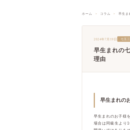
ホーム
コラム
早生ま
2024年7月19日
七五
早生まれの
理由
早生まれの
早生まれのお子様
場合は同級生より