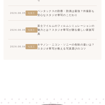
り
ペンタックスの防塵・防滴は最強？外撮影も
2026.08.05
七五三
安心なスタジオ華写のこだわり
富士フイルムのフィルムシミュレーションの
魅力とは？スタジオ華写が贈る優しい家族写
2026.08.05
七五三
真
キヤノン・ニコン・ソニーの色味の違いは？
2026.08.04
七五三
スタジオ華写が教える写真選びのコツ
高崎店
高崎店