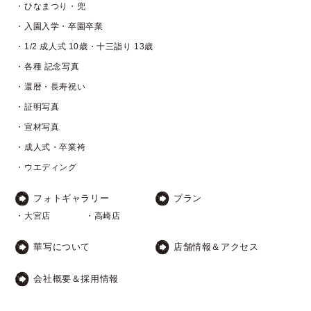
・ひなまつり・兜
・入園入学・卒園卒業
・1/2 成人式 10歳・十三詣り 13歳
・各種 記念写真
・還暦・長寿祝い
・証明写真
・宣材写真
・成人式・卒業袴
・ウエディング
フォトギャラリー
プラン
・大宮店
・高崎店
華写について
店舗情報＆アクセス
会社概要＆採用情報