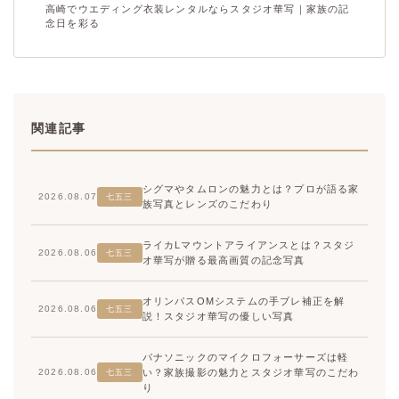
高崎でウエディング衣装レンタルならスタジオ華写｜家族の記
念日を彩る
関連記事
シグマやタムロンの魅力とは？プロが語る家
2026.08.07
七五三
族写真とレンズのこだわり
ライカLマウントアライアンスとは？スタジ
2026.08.06
七五三
オ華写が贈る最高画質の記念写真
オリンパスOMシステムの手ブレ補正を解
2026.08.06
七五三
説！スタジオ華写の優しい写真
パナソニックのマイクロフォーサーズは軽
い？家族撮影の魅力とスタジオ華写のこだわ
2026.08.06
七五三
り