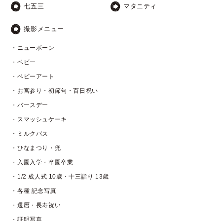
七五三
マタニティ
撮影メニュー
・ニューボーン
・ベビー
・ベビーアート
・お宮参り・初節句・百日祝い
・バースデー
・スマッシュケーキ
・ミルクバス
・ひなまつり・兜
・入園入学・卒園卒業
・1/2 成人式 10歳・十三詣り 13歳
・各種 記念写真
・還暦・長寿祝い
・証明写真