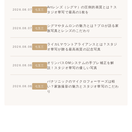
Artレンズ（シグマ）の圧倒的画質とは？ス
2026.08.07
七五三
タジオ華写で最高の1枚を
シグマやタムロンの魅力とは？プロが語る家
2026.08.07
七五三
族写真とレンズのこだわり
ライカLマウントアライアンスとは？スタジ
2026.08.06
七五三
オ華写が贈る最高画質の記念写真
オリンパスOMシステムの手ブレ補正を解
2026.08.06
七五三
説！スタジオ華写の優しい写真
パナソニックのマイクロフォーサーズは軽
い？家族撮影の魅力とスタジオ華写のこだわ
2026.08.06
七五三
り