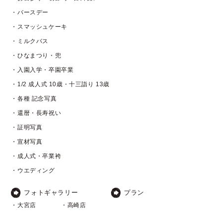
・バースデー
・スマッシュケーキ
・ミルクバス
・ひなまつり・兜
・入園入学・卒園卒業
・1/2 成人式 10歳・十三詣り 13歳
・各種 記念写真
・還暦・長寿祝い
・証明写真
・宣材写真
・成人式・卒業袴
・ウエディング
フォトギャラリー
プラン
・大宮店
・高崎店