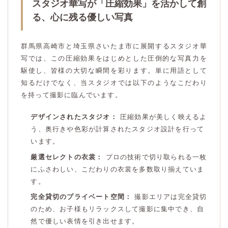
スタジオ華写が「圧縮効果」を活かして創
る、心に残る優しい写真
群馬県高崎市と埼玉県さいたま市に展開するスタジオ華
写では、この圧縮効果をはじめとした圧倒的な写真力を
駆使し、皆様の大切な瞬間を彩ります。単に用語として
知るだけでなく、当スタジオでは以下のようなこだわり
を持って撮影に臨んでいます。
デザインされたスタジオ：
圧縮効果が美しく映えるよ
う、奥行きや色彩が計算されたスタジオ設計を行って
います。
厳選セレクトの衣裳：
プロの技術で切り取られる一枚
にふさわしい、こだわりの衣裳を多数取り揃えていま
す。
完全貸切のプライベート空間：
撮影エリアは完全貸切
のため、お子様もリラックスして撮影に集中でき、自
然で優しい表情を引き出せます。