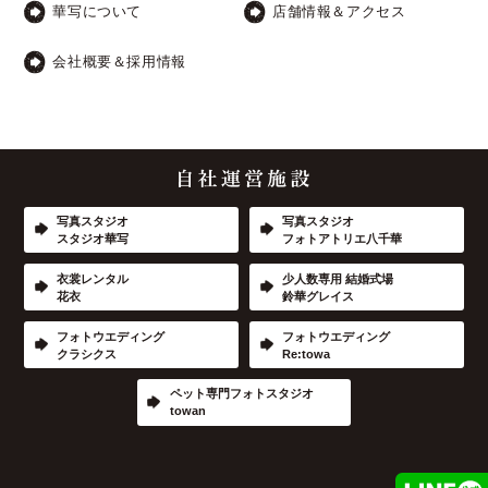
華写について
店舗情報＆アクセス
会社概要＆採用情報
写真スタジオ
写真スタジオ
スタジオ華写
フォトアトリエ八千華
衣裳レンタル
少人数専用 結婚式場
花衣
鈴華グレイス
フォトウエディング
フォトウエディング
クラシクス
Re:towa
ペット専門フォトスタジオ
towan