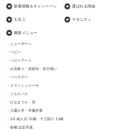
新着情報＆キャンペーン
選ばれる理由
七五三
マタニティ
撮影メニュー
・ニューボーン
・ベビー
・ベビーアート
・お宮参り・初節句・百日祝い
・バースデー
・スマッシュケーキ
・ミルクバス
・ひなまつり・兜
・入園入学・卒園卒業
・1/2 成人式 10歳・十三詣り 13歳
・各種 記念写真