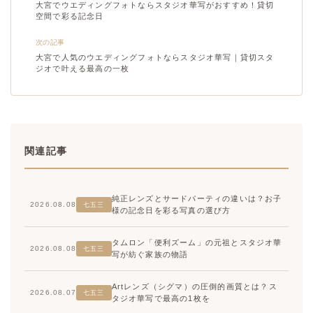
大宮でウエディングフォトならスタジオ華写がおすすめ！貸切
空間で彩る記念日
次の記事
大宮で人気のウエディングフォトならスタジオ華写｜貸切スタ
ジオで叶える最高の一枚
関連記事
純正レンズとサードパーティの違いは？お子
2026.08.08
七五三
様の記念日を彩る写真の選び方
タムロン「便利ズーム」の元祖とスタジオ華
2026.08.08
七五三
写が紡ぐ家族の物語
Artレンズ（シグマ）の圧倒的画質とは？ス
2026.08.07
七五三
タジオ華写で最高の1枚を