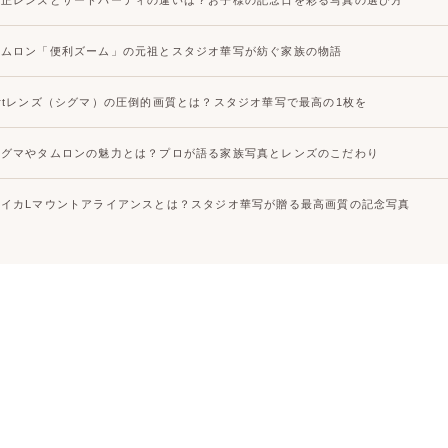
タムロン「便利ズーム」の元祖とスタジオ華写が紡ぐ家族の物語
Artレンズ（シグマ）の圧倒的画質とは？スタジオ華写で最高の1枚を
シグマやタムロンの魅力とは？プロが語る家族写真とレンズのこだわり
ライカLマウントアライアンスとは？スタジオ華写が贈る最高画質の記念写真