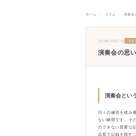
ホーム
コラム
演奏会
2024年10月12日
七五
演奏会の思
演奏会とい
日々の練習を積み
ない瞬間です。そ
のできない貴重な
品質で記録を残す