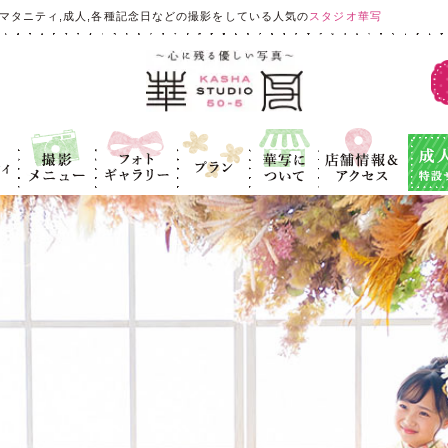
マタニティ,成人,各種記念日などの撮影をしている人気の
スタジオ華写
ィ
撮影メニュ
フォトギャラ
プラン
華写につい
店舗情報＆ア
成人式
ー
リー
て
クセス