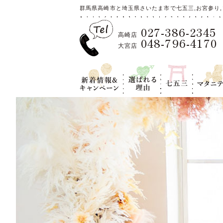
群馬県高崎市と埼玉県さいたま市で七五三,お宮参り,
027-386-2345
高崎店
048-796-4170
大宮店
新着情報＆キ
選ばれる理
七五三
マタニテ
ャンペーン
由