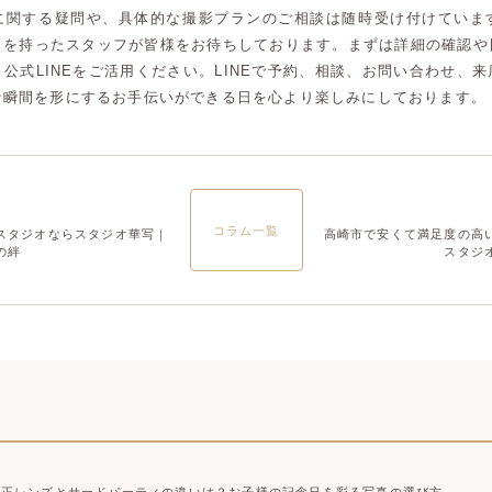
に関する疑問や、具体的な撮影プランのご相談は随時受け付けていま
大宮店
大宮店
力を持ったスタッフが皆様をお待ちしております。まずは詳細の確認や
公式LINEをご活用ください。LINEで予約、相談、お問い合わせ、
な瞬間を形にするお手伝いができる日を心より楽しみにしております。
コラム一覧
スタジオならスタジオ華写｜
高崎市で安くて満足度の高
の絆
スタジ
純正レンズとサードパーティの違いは？お子様の記念日を彩る写真の選び方