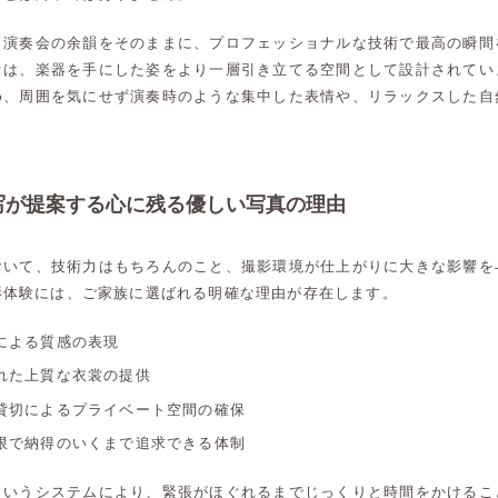
、演奏会の余韻をそのままに、プロフェッショナルな技術で最高の瞬間
オは、楽器を手にした姿をより一層引き立てる空間として設計されてい
め、周囲を気にせず演奏時のような集中した表情や、リラックスした自
写が提案する心に残る優しい写真の理由
おいて、技術力はもちろんのこと、撮影環境が仕上がりに大きな影響を
影体験には、ご家族に選ばれる明確な理由が存在します。
による質感の表現
れた上質な衣裳の提供
貸切によるプライベート空間の確保
限で納得のいくまで追求できる体制
というシステムにより、緊張がほぐれるまでじっくりと時間をかけるこ