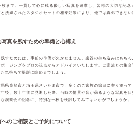
一枚まで、一貫して心に残る優しい写真を追求し、皆様の大切な記念
裳と洗練されたスタジオセットの相乗効果により、他では真似できない
会写真を残すための準備と心構え
を残すためには、事前の準備が欠かせません。楽器の持ち込みはもちろ
やポージングをプロの視点からアドバイスいたします。ご家族との集合
した気持ちで撮影に臨めるでしょう。
群馬県高崎市と埼玉県さいたま市で、多くのご家族の節目に寄り添って
数年後、数十年後に見返した際、当時の情景や音が蘇るような写真を目
切な演奏会の記念に、特別な一枚を検討してみてはいかがでしょうか。
写へのご相談とご予約について
高崎店
高崎店