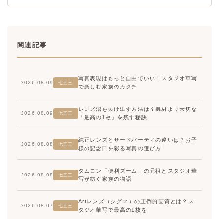
関連記事
写真表現はもっと自由でいい！スタジオ華写
2026.08.09
七五三
で楽しむ家族のカタチ
レンズ沼を抜け出す方法は？機材より大切な
2026.08.09
七五三
「最高の1枚」を残す秘訣
純正レンズとサードパーティの違いは？お子
2026.08.08
七五三
様の記念日を彩る写真の選び方
タムロン「便利ズーム」の元祖とスタジオ華
2026.08.08
七五三
写が紡ぐ家族の物語
Artレンズ（シグマ）の圧倒的画質とは？ス
2026.08.07
七五三
タジオ華写で最高の1枚を