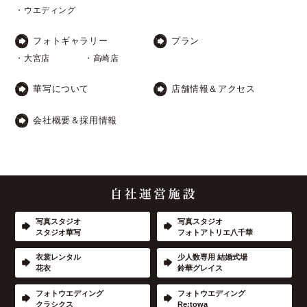
・ウエディング
フォトギャラリー
プラン
・大宮店
・高崎店
華写について
店舗情報＆アクセス
会社概要＆採用情報
写真スタジオ
写真スタジオ
スタジオ華写
フォトアトリエ八千華
衣裳レンタル
少人数専用 結婚式場
花衣
鈴華グレイス
フォトウエディング
フォトウエディング
クラシクス
Re:towa