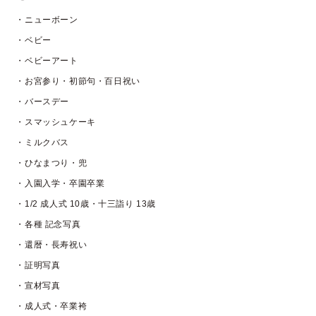
・ニューボーン
・ベビー
・ベビーアート
・お宮参り・初節句・百日祝い
・バースデー
・スマッシュケーキ
・ミルクバス
・ひなまつり・兜
・入園入学・卒園卒業
・1/2 成人式 10歳・十三詣り 13歳
・各種 記念写真
・還暦・長寿祝い
・証明写真
・宣材写真
・成人式・卒業袴