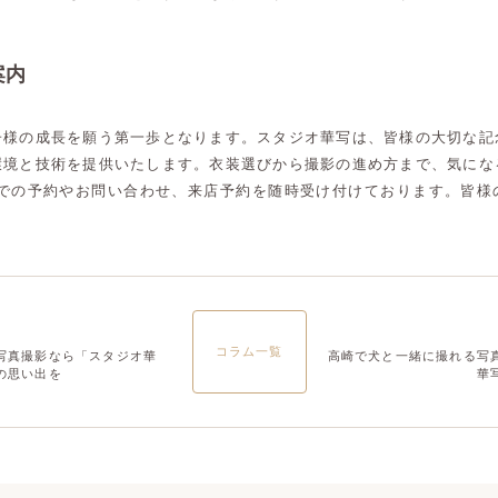
案内
子様の成長を願う第一歩となります。スタジオ華写は、皆様の大切な記
環境と技術を提供いたします。衣装選びから撮影の進め方まで、気にな
NEでの予約やお問い合わせ、来店予約を随時受け付けております。皆様
。
コラム一覧
写真撮影なら「スタジオ華
高崎で犬と一緒に撮れる写
の思い出を
華
高崎店
高崎店