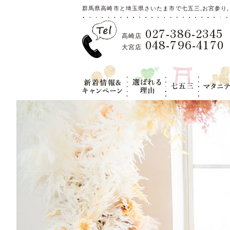
群馬県高崎市と埼玉県さいたま市で七五三,お宮参り,
027-386-2345
高崎店
048-796-4170
大宮店
新着情報＆キ
選ばれる理
七五三
マタニテ
ャンペーン
由