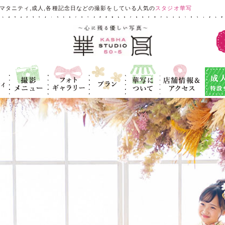
マタニティ,成人,各種記念日などの撮影をしている人気の
スタジオ華写
ィ
撮影メニュ
フォトギャラ
プラン
華写につい
店舗情報＆ア
成人式
ー
リー
て
クセス