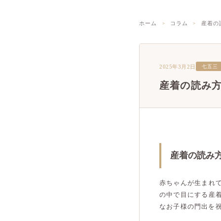
ホーム
コラム
産着の
2025年3月2日
七五三
産着の読み
産着の読み
赤ちゃんが生まれ
の中で目にする産
なお子様の門出を