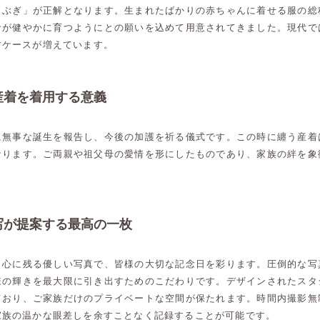
うぶぎ」が正解となります。生まれたばかりの赤ちゃんに着せる服の総
命が健やかに育つようにとの願いを込めて用意されてきました。現代で
すケースが増えています。
産着を着用する意義
に無事な誕生を報告し、今後の加護を祈る儀式です。この時に纏う産着
なります。ご両親や祖父母の愛情を形にしたものであり、家族の絆を象
写が提案する最高の一枚
、心に残る優しい写真で、皆様の大切な記念日を彩ります。圧倒的な写
様の輝きを最大限に引き出すためのこだわりです。デザインされたスタ
ており、ご家族だけのプライベートな空間が保たれます。時間内撮影無
家族の温かな眼差しを余すことなく記録することが可能です。