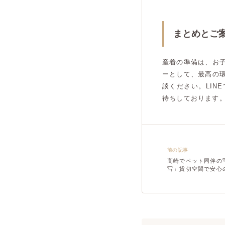
まとめとご
産着の準備は、お
ーとして、最高の
談ください。LI
待ちしております
前の記事
高崎でペット同伴の
写」貸切空間で安心