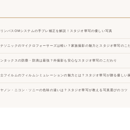
大宮店
大宮店
オリンパスOMシステムの手ブレ補正を解説！スタジオ華写の優しい写真
パナソニックのマイクロフォーサーズは軽い？家族撮影の魅力とスタジオ華写のこ
ペンタックスの防塵・防滴は最強？外撮影も安心なスタジオ華写のこだわり
富士フイルムのフィルムシミュレーションの魅力とは？スタジオ華写が贈る優しい
キヤノン・ニコン・ソニーの色味の違いは？スタジオ華写が教える写真選びのコツ