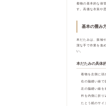
着物の基本的な保
す。高価な衣装や
基本の畳み
本だたみは、振袖
潔な手で作業を進
い。
本だたみの具体
着物を左側に頭
右の脇縫い線で
左の脇縫い線を
衿を内側に折り
たとう紙のサイ