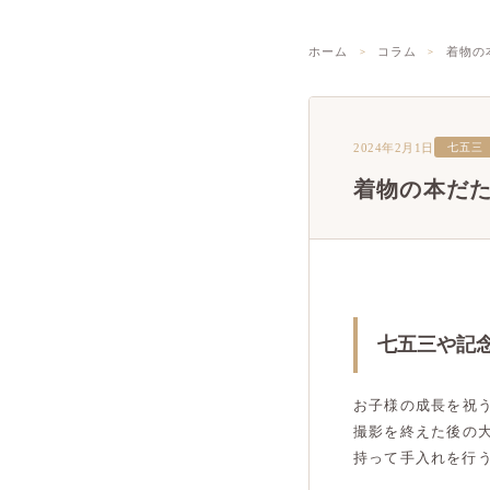
ホーム
コラム
着物の
2024年2月1日
七五三
着物の本だ
七五三や記
お子様の成長を祝
撮影を終えた後の
持って手入れを行