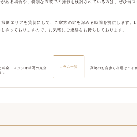
安がある場合や、特別な衣装での撮影を検討されている方は、ぜひ当ス
大宮店
大宮店
、撮影エリアを貸切にして、ご家族の絆を深める時間を提供します。LI
約も承っておりますので、お気軽にご連絡をお待ちしております。
コラム一覧
と料金｜スタジオ華写の完全
高崎のお宮参り相場は？初
ラン