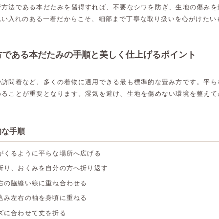
管方法である本だたみを習得すれば、不要なシワを防ぎ、生地の傷みを
思い入れのある一着だからこそ、細部まで丁寧な取り扱いを心がけたい
方である本だたみの手順と美しく仕上げるポイント
や訪問着など、多くの着物に適用できる最も標準的な畳み方です。平ら
めることが重要となります。湿気を避け、生地を傷めない環境を整えて
的な手順
がくるように平らな場所へ広げる
折り、おくみを自分の方へ折り返す
右の脇縫い線に重ね合わせる
込み左右の袖を身頃に重ねる
ズに合わせて丈を折る