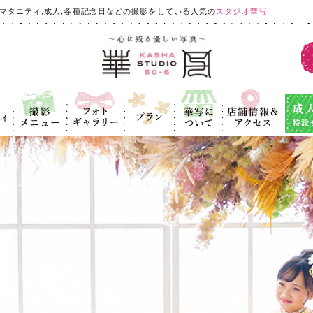
マタニティ,成人,各種記念日などの撮影をしている人気の
スタジオ華写
ィ
撮影メニュ
フォトギャラ
プラン
華写につい
店舗情報＆ア
成人式
ー
リー
て
クセス