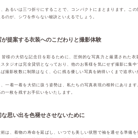
り、あるいは三つ折りにすることで、コンパクトにまとまります。この
えるのが、シワを作らない秘訣といえるでしょう。
写が提案する衣装へのこだわりと撮影体験
、皆様の大切な記念日を彩るために、圧倒的な写真力と厳選された衣
たスタジオは完全貸切となっており、他のお客様を気にせず撮影に集中
れば撮影枚数に制限はなく、心に残る優しい写真を納得いくまで追求い
り、一着一着を大切に扱う姿勢は、私たちの写真表現の根幹にあります
高の一枚を残すお手伝いをいたします。
切な思い出を色褪せさせないために
高崎店
高崎店
技術は、着物の寿命を延ばし、いつでも美しい状態で袖を通せる準備を