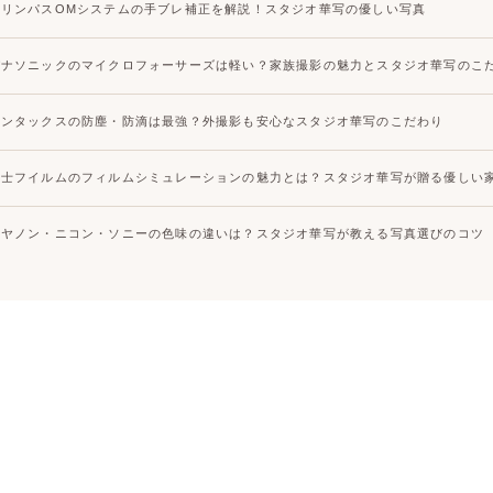
オリンパスOMシステムの手ブレ補正を解説！スタジオ華写の優しい写真
パナソニックのマイクロフォーサーズは軽い？家族撮影の魅力とスタジオ華写のこ
ペンタックスの防塵・防滴は最強？外撮影も安心なスタジオ華写のこだわり
富士フイルムのフィルムシミュレーションの魅力とは？スタジオ華写が贈る優しい
キヤノン・ニコン・ソニーの色味の違いは？スタジオ華写が教える写真選びのコツ