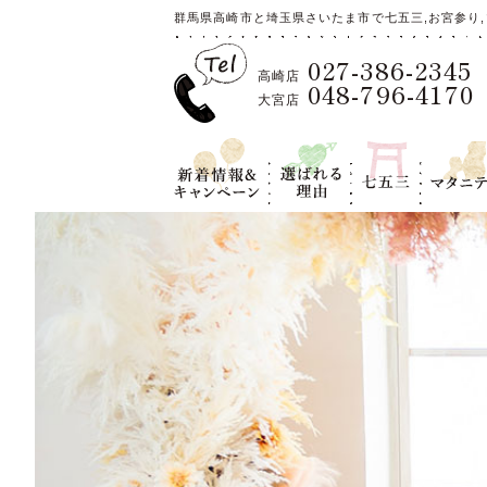
群馬県高崎市と埼玉県さいたま市で七五三,お宮参り,
027-386-2345
高崎店
048-796-4170
大宮店
新着情報＆キ
選ばれる理
七五三
マタニテ
ャンペーン
由