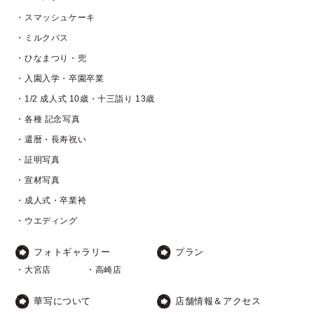
・スマッシュケーキ
・ミルクバス
・ひなまつり・兜
・入園入学・卒園卒業
・1/2 成人式 10歳・十三詣り 13歳
・各種 記念写真
・還暦・長寿祝い
・証明写真
・宣材写真
・成人式・卒業袴
・ウエディング
フォトギャラリー
プラン
・大宮店
・高崎店
華写について
店舗情報＆アクセス