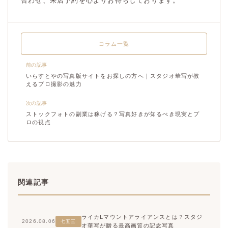
合わせ、来店予約を心よりお待ちしております。
コラム一覧
前の記事
いらすとやの写真版サイトをお探しの方へ｜スタジオ華写が教
えるプロ撮影の魅力
次の記事
ストックフォトの副業は稼げる？写真好きが知るべき現実とプ
ロの視点
関連記事
ライカLマウントアライアンスとは？スタジ
2026.08.06
七五三
オ華写が贈る最高画質の記念写真