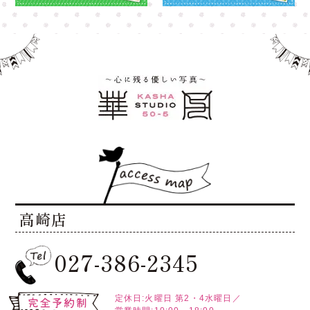
大宮店
大宮店
高崎店
027-386-2345
定休日:火曜日
第2・4水曜日／