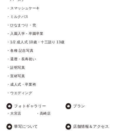
・スマッシュケーキ
・ミルクバス
・ひなまつり・兜
・入園入学・卒園卒業
・1/2 成人式 10歳・十三詣り 13歳
・各種 記念写真
・還暦・長寿祝い
・証明写真
・宣材写真
・成人式・卒業袴
・ウエディング
フォトギャラリー
プラン
・大宮店
・高崎店
華写について
店舗情報＆アクセス