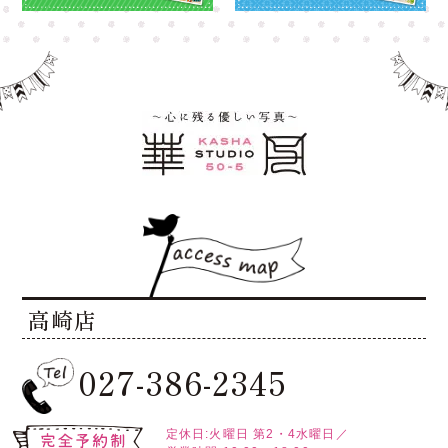
高崎店
027-386-2345
定休日:火曜日
第2・4水曜日／