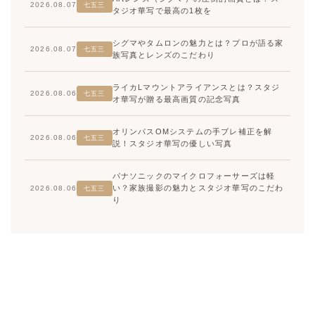
2026.08.07
七五三
タジオ華写で最高の1枚を
シグマやタムロンの魅力とは？プロが語る家
2026.08.07
七五三
族写真とレンズのこだわり
ライカLマウントアライアンスとは？スタジ
2026.08.06
七五三
オ華写が贈る最高画質の記念写真
オリンパスOMシステムの手ブレ補正を解
2026.08.06
七五三
説！スタジオ華写の優しい写真
パナソニックのマイクロフォーサーズは軽
い？家族撮影の魅力とスタジオ華写のこだわ
2026.08.06
七五三
り
高崎店
高崎店