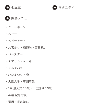
七五三
マタニティ
撮影メニュー
・ニューボーン
・ベビー
・ベビーアート
・お宮参り・初節句・百日祝い
・バースデー
・スマッシュケーキ
・ミルクバス
・ひなまつり・兜
・入園入学・卒園卒業
・1/2 成人式 10歳・十三詣り 13歳
・各種 記念写真
・還暦・長寿祝い