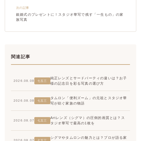
次の記事
銀婚式のプレゼントに！スタジオ華写で残す「一生もの」の家
族写真
関連記事
純正レンズとサードパーティの違いは？お子
2026.08.08
七五三
様の記念日を彩る写真の選び方
タムロン「便利ズーム」の元祖とスタジオ華
2026.08.08
七五三
写が紡ぐ家族の物語
Artレンズ（シグマ）の圧倒的画質とは？ス
2026.08.07
七五三
タジオ華写で最高の1枚を
シグマやタムロンの魅力とは？プロが語る家
2026.08.07
七五三