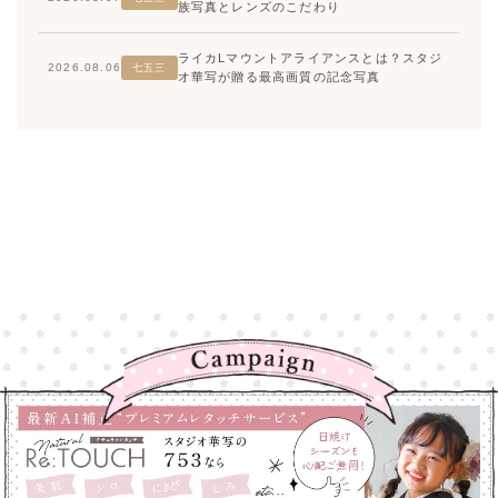
族写真とレンズのこだわり
ライカLマウントアライアンスとは？スタジ
2026.08.06
七五三
オ華写が贈る最高画質の記念写真
高崎店
高崎店
大宮店
大宮店