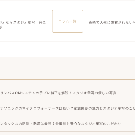
大宮店
大宮店
コラム一覧
ジオならスタジオ華写｜完全
高崎で天候に左右されない
影
オリンパスOMシステムの手ブレ補正を解説！スタジオ華写の優しい写真
パナソニックのマイクロフォーサーズは軽い？家族撮影の魅力とスタジオ華写のこ
ペンタックスの防塵・防滴は最強？外撮影も安心なスタジオ華写のこだわり