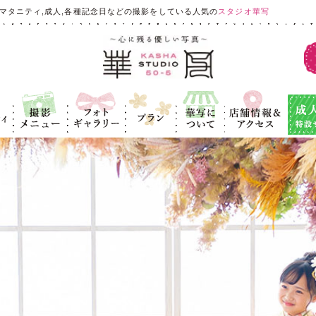
マタニティ,成人,各種記念日などの撮影をしている人気の
スタジオ華写
ィ
撮影メニュ
フォトギャラ
プラン
華写につい
店舗情報＆ア
成人式
ー
リー
て
クセス