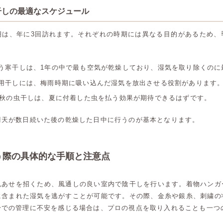
干しの最適なスケジュール
期は、年に3回訪れます。それぞれの時期には異なる目的があるため、
行う寒干しは、1年の中で最も空気が乾燥しており、湿気を取り除くのに
土用干しには、梅雨時期に吸い込んだ湿気を放出させる役割があります
月の秋の虫干しは、夏に付着した虫を払う効果が期待できるはずです。
晴天が数日続いた後の乾燥した日中に行うのが基本となります。
う際の具体的な手順と注意点
色あせを招くため、風通しの良い室内で陰干しを行います。着物ハンガ
に含まれた湿気を逃がすことが可能です。その際、金糸や銀糸、刺繍の
身での管理に不安を感じる場合は、プロの視点を取り入れることも一つ