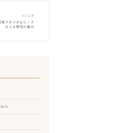
次の記事
写真スタジオなら！ス
タジオ華写の魅力
だわり