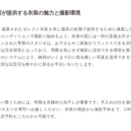
写が提供する衣装の魅力と撮影環境
、厳選されたセレクト衣装を常に最高の状態で提供するために徹底し
のコンディションで撮影に臨めるよう、衣装の質には一切の妥協を許さ
インされた専用のスタジオは、お子さんやご家族がリラックスできる空
アは完全貸切となっており、周囲を気にせず撮影に没頭できる環境を整
自のシステムにより、納得がいくまで心に残る優しい写真を追求できる
大切な記念日を鮮やかに彩るお手伝いをいたします。
代へ繋ぐためには、時期を見極めた虫干しが重要です。手入れの行き届
ひスタジオ華写へお越しください。衣装の相談から撮影予約まで、LIN
来店予約もこちらから可能です。
高崎店
高崎店