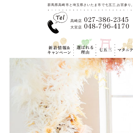
群馬県高崎市と埼玉県さいたま市で七五三,お宮参り,
027-386-2345
高崎店
048-796-4170
大宮店
新着情報＆キ
選ばれる理
七五三
マタニテ
ャンペーン
由