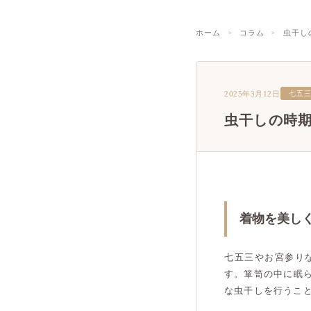
ホーム
コラム
虫干し
2025年3月12日
七五
虫干しの時
着物を美し
七五三やお宮参り
す。箪笥の中に眠
な虫干しを行うこ