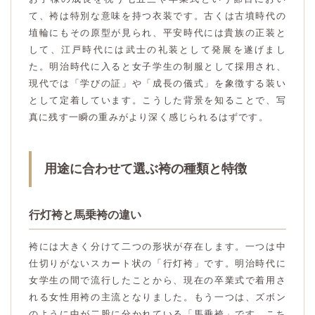
て、袴は特別な意味を持つ衣装です。古くは古墳時代の
埴輪にもその原型が見られ、平安時代には貴族の正装と
して、江戸時代には武士の礼装として発展を遂げまし
た。明治時代に入ると女子学生の制服として採用され、
現代では「学びの証」や「成長の儀式」を象徴する装い
として定着しています。こうした背景を知ることで、写
真に残す一瞬の重みがより深く感じられるはずです。
用途に合わせて選ぶ袴の種類と特徴
行灯袴と馬乗袴の違い
袴には大きく分けて二つの形状が存在します。一つは中
仕切りがないスカート状の「行灯袴」です。明治時代に
女学生の間で流行したことから、現在の卒業式で着用さ
れる女性用袴の主流となりました。もう一つは、ズボン
のように中が二股に分かれている「馬乗袴」です。こち