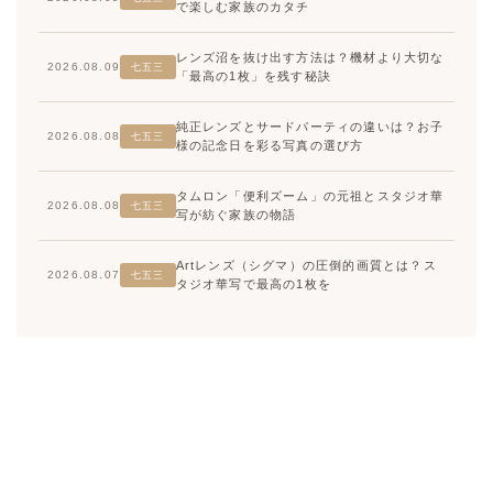
で楽しむ家族のカタチ
レンズ沼を抜け出す方法は？機材より大切な
2026.08.09
七五三
「最高の1枚」を残す秘訣
純正レンズとサードパーティの違いは？お子
2026.08.08
七五三
様の記念日を彩る写真の選び方
タムロン「便利ズーム」の元祖とスタジオ華
2026.08.08
七五三
写が紡ぐ家族の物語
Artレンズ（シグマ）の圧倒的画質とは？ス
2026.08.07
七五三
タジオ華写で最高の1枚を