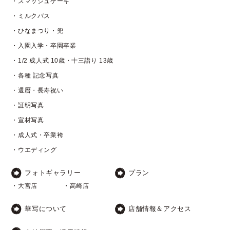
・スマッシュケーキ
・ミルクバス
・ひなまつり・兜
・入園入学・卒園卒業
・1/2 成人式 10歳・十三詣り 13歳
・各種 記念写真
・還暦・長寿祝い
・証明写真
・宣材写真
・成人式・卒業袴
・ウエディング
フォトギャラリー
プラン
・大宮店
・高崎店
華写について
店舗情報＆アクセス