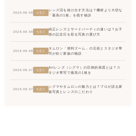
レンズ沼を抜け出す方法は？機材より大切な
2026.08.09
七五三
「最高の1枚」を残す秘訣
純正レンズとサードパーティの違いは？お子
2026.08.08
七五三
様の記念日を彩る写真の選び方
タムロン「便利ズーム」の元祖とスタジオ華
2026.08.08
七五三
写が紡ぐ家族の物語
Artレンズ（シグマ）の圧倒的画質とは？ス
2026.08.07
七五三
タジオ華写で最高の1枚を
シグマやタムロンの魅力とは？プロが語る家
2026.08.07
七五三
族写真とレンズのこだわり