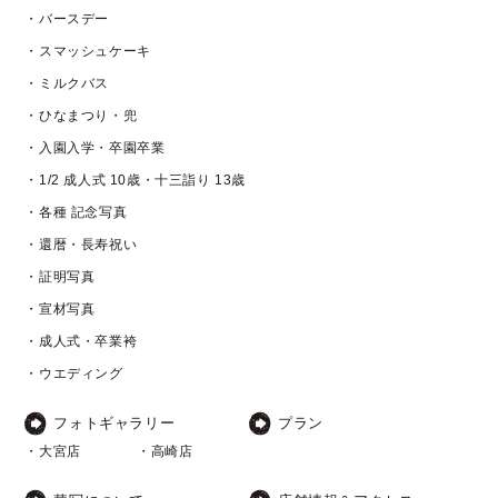
・バースデー
・スマッシュケーキ
・ミルクバス
・ひなまつり・兜
・入園入学・卒園卒業
・1/2 成人式 10歳・十三詣り 13歳
・各種 記念写真
・還暦・長寿祝い
・証明写真
・宣材写真
・成人式・卒業袴
・ウエディング
フォトギャラリー
プラン
・大宮店
・高崎店