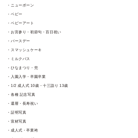
・ニューボーン
・ベビー
・ベビーアート
・お宮参り・初節句・百日祝い
・バースデー
・スマッシュケーキ
・ミルクバス
・ひなまつり・兜
・入園入学・卒園卒業
・1/2 成人式 10歳・十三詣り 13歳
・各種 記念写真
・還暦・長寿祝い
・証明写真
・宣材写真
・成人式・卒業袴