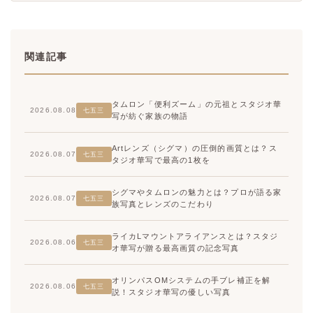
関連記事
タムロン「便利ズーム」の元祖とスタジオ華
2026.08.08
七五三
写が紡ぐ家族の物語
Artレンズ（シグマ）の圧倒的画質とは？ス
2026.08.07
七五三
タジオ華写で最高の1枚を
シグマやタムロンの魅力とは？プロが語る家
2026.08.07
七五三
族写真とレンズのこだわり
ライカLマウントアライアンスとは？スタジ
2026.08.06
七五三
オ華写が贈る最高画質の記念写真
オリンパスOMシステムの手ブレ補正を解
2026.08.06
七五三
説！スタジオ華写の優しい写真