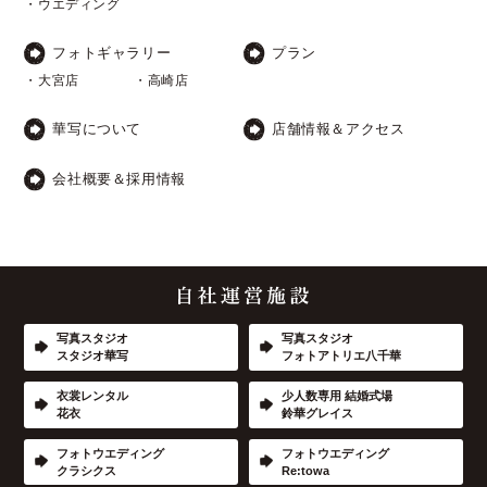
・ウエディング
フォトギャラリー
プラン
・大宮店
・高崎店
華写について
店舗情報＆アクセス
会社概要＆採用情報
写真スタジオ
写真スタジオ
スタジオ華写
フォトアトリエ八千華
衣裳レンタル
少人数専用 結婚式場
花衣
鈴華グレイス
フォトウエディング
フォトウエディング
クラシクス
Re:towa