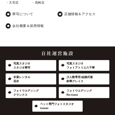
・大宮店
・高崎店
華写について
店舗情報＆アクセス
会社概要＆採用情報
写真スタジオ
写真スタジオ
スタジオ華写
フォトアトリエ八千華
衣裳レンタル
少人数専用 結婚式場
花衣
鈴華グレイス
フォトウエディング
フォトウエディング
クラシクス
Re:towa
ペット専門フォトスタジオ
towan