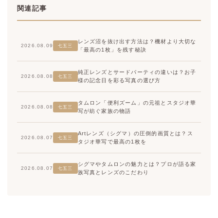
関連記事
レンズ沼を抜け出す方法は？機材より大切な
2026.08.09
七五三
「最高の1枚」を残す秘訣
純正レンズとサードパーティの違いは？お子
2026.08.08
七五三
様の記念日を彩る写真の選び方
タムロン「便利ズーム」の元祖とスタジオ華
2026.08.08
七五三
写が紡ぐ家族の物語
Artレンズ（シグマ）の圧倒的画質とは？ス
2026.08.07
七五三
タジオ華写で最高の1枚を
シグマやタムロンの魅力とは？プロが語る家
2026.08.07
七五三
族写真とレンズのこだわり