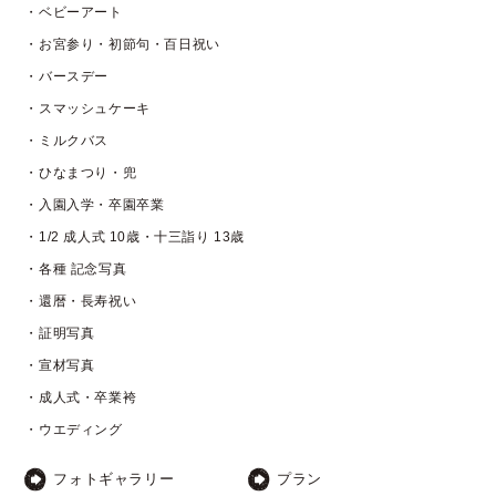
・ベビーアート
・お宮参り・初節句・百日祝い
・バースデー
・スマッシュケーキ
・ミルクバス
・ひなまつり・兜
・入園入学・卒園卒業
・1/2 成人式 10歳・十三詣り 13歳
・各種 記念写真
・還暦・長寿祝い
・証明写真
・宣材写真
・成人式・卒業袴
・ウエディング
フォトギャラリー
プラン