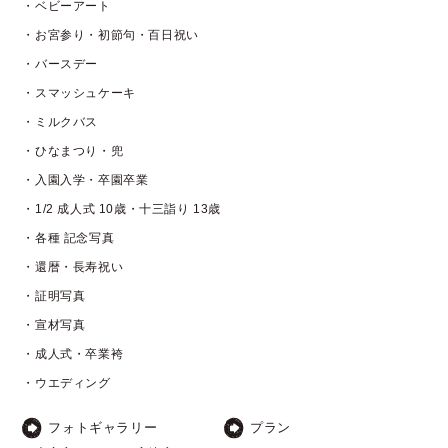
・ベビーアート
・お宮参り・初節句・百日祝い
・バースデー
・スマッシュケーキ
・ミルクバス
・ひなまつり・兜
・入園入学・卒園卒業
・1/2 成人式 10歳・十三詣り 13歳
・各種 記念写真
・還暦・長寿祝い
・証明写真
・宣材写真
・成人式・卒業袴
・ウエディング
フォトギャラリー
プラン