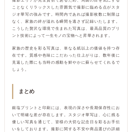
撮影エリアが完全貸切であるため、周囲の目を気にする
ことなくリラックスした雰囲気で撮影に臨める点がスタ
ジオ華写の強みです。時間内であれば撮影枚数に制限は
なく、家族の絆が溢れる瞬間を逃さず記録いたします。
こうした贅沢な環境で生まれた写真は、最高品質のプリ
ント技術によって一生モノの宝物へと昇華されます。
家族の歴史を彩る写真は、単なる紙以上の価値を持つ存
在です。質感や色味にこだわった仕上がりは、数年後に
見返した際にも当時の感動を鮮やかに蘇らせてくれるで
しょう。
まとめ
銀塩プリントと印刷には、表現の深さや長期保存性にお
いて明確な差が存在します。スタジオ華写は、心に残る
優しい写真を通じて、皆様の大切な記念日を彩るお手伝
いをしております。撮影に関する不安や商品選びの詳細