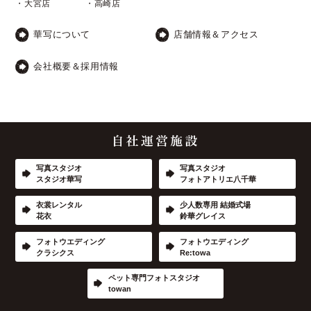
・大宮店
・高崎店
華写について
店舗情報＆アクセス
会社概要＆採用情報
写真スタジオ
写真スタジオ
スタジオ華写
フォトアトリエ八千華
衣裳レンタル
少人数専用 結婚式場
花衣
鈴華グレイス
フォトウエディング
フォトウエディング
クラシクス
Re:towa
ペット専門フォトスタジオ
towan