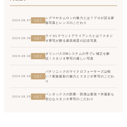
シグマやタムロンの魅力とは？プロが語る家
2026.08.07
七五三
族写真とレンズのこだわり
ライカLマウントアライアンスとは？スタジ
2026.08.06
七五三
オ華写が贈る最高画質の記念写真
オリンパスOMシステムの手ブレ補正を解
2026.08.06
七五三
説！スタジオ華写の優しい写真
パナソニックのマイクロフォーサーズは軽
い？家族撮影の魅力とスタジオ華写のこだわ
2026.08.06
七五三
り
ペンタックスの防塵・防滴は最強？外撮影も
2026.08.05
七五三
安心なスタジオ華写のこだわり