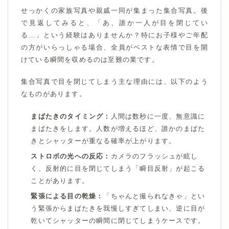
せっかくの家族写真や親戚一同が集まった集合写真。後
で見返してみると、「あ、誰か一人が目を閉じてい
る…」という経験はありませんか？特にお子様やご年配
の方がいらっしゃる場合、全員がベストな表情で目を開
けている瞬間を収めるのは至難の業です。
集合写真で目を閉じてしまう主な理由には、以下のよう
なものがあります。
まばたきのタイミング：
人間は数秒に一度、無意識に
まばたきをします。人数が増えるほど、誰かのまばた
きとシャッターが重なる確率が上がります。
ストロボの光への反応：
カメラのフラッシュが眩し
く、反射的に目を閉じてしまう「瞬目反射」が起こる
ことがあります。
緊張による目の乾燥：
「ちゃんと撮られなきゃ」とい
う緊張からまばたきを我慢しすぎてしまい、逆に目が
乾いてシャッターの瞬間に閉じてしまうケースです。