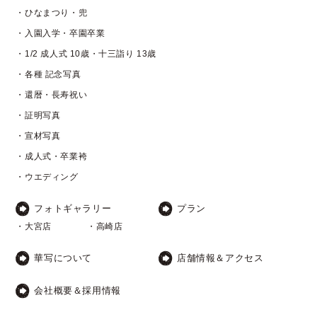
・ひなまつり・兜
・入園入学・卒園卒業
・1/2 成人式 10歳・十三詣り 13歳
・各種 記念写真
・還暦・長寿祝い
・証明写真
・宣材写真
・成人式・卒業袴
・ウエディング
フォトギャラリー
プラン
・大宮店
・高崎店
華写について
店舗情報＆アクセス
会社概要＆採用情報