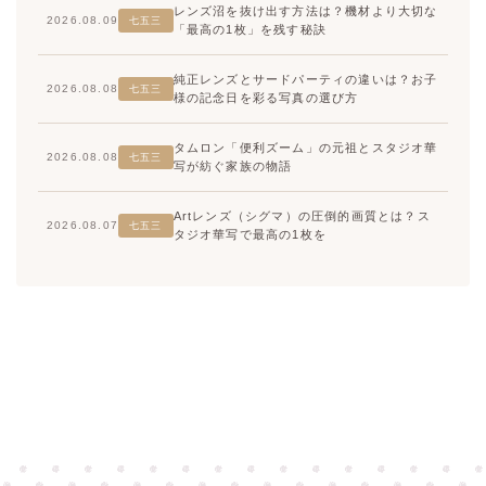
レンズ沼を抜け出す方法は？機材より大切な
2026.08.09
七五三
「最高の1枚」を残す秘訣
純正レンズとサードパーティの違いは？お子
2026.08.08
七五三
様の記念日を彩る写真の選び方
タムロン「便利ズーム」の元祖とスタジオ華
2026.08.08
七五三
写が紡ぐ家族の物語
高崎店
高崎店
Artレンズ（シグマ）の圧倒的画質とは？ス
2026.08.07
七五三
タジオ華写で最高の1枚を
大宮店
大宮店