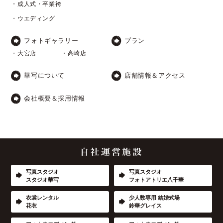
・成人式・卒業袴
・ウエディング
フォトギャラリー
プラン
・大宮店
・高崎店
華写について
店舗情報＆アクセス
会社概要＆採用情報
写真スタジオ
写真スタジオ
スタジオ華写
フォトアトリエ八千華
衣裳レンタル
少人数専用 結婚式場
花衣
鈴華グレイス