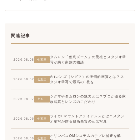
関連記事
タムロン「便利ズーム」の元祖とスタジオ華
2026.08.08
七五三
写が紡ぐ家族の物語
Artレンズ（シグマ）の圧倒的画質とは？ス
2026.08.07
七五三
タジオ華写で最高の1枚を
シグマやタムロンの魅力とは？プロが語る家
2026.08.07
七五三
族写真とレンズのこだわり
ライカLマウントアライアンスとは？スタジ
2026.08.06
七五三
オ華写が贈る最高画質の記念写真
オリンパスOMシステムの手ブレ補正を解
2026.08.06
七五三