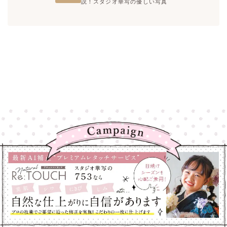
説！スタジオ華写の優しい写真
高崎店
高崎店
大宮店
大宮店