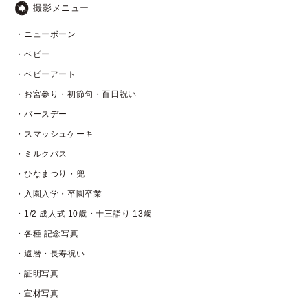
撮影メニュー
・ニューボーン
・ベビー
・ベビーアート
・お宮参り・初節句・百日祝い
・バースデー
・スマッシュケーキ
・ミルクバス
・ひなまつり・兜
・入園入学・卒園卒業
・1/2 成人式 10歳・十三詣り 13歳
・各種 記念写真
・還暦・長寿祝い
・証明写真
・宣材写真