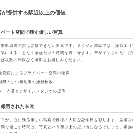
写が提供する駅近以上の価値
イベート空間で残す優しい写真
、撮影環境の質も妥協できない要素です。スタジオ華写では、撮影エリ
を気にすることなく家族だけの時間を過ごせます。デザインされたこだ
れば枚数の制限なく撮影をお楽しみください。
全貸切によるプライベート空間の確保
制限のない無制限の撮影枚数
クト衣裳とデザインスタジオの提供
と厳選された衣裳
ッフが、心に残る優しい写真で皆様の大切な記念日を彩ります。厳選さ
高崎店
高崎店
空間で過ごす時間は、写真という形以上の思い出になるでしょう。家族