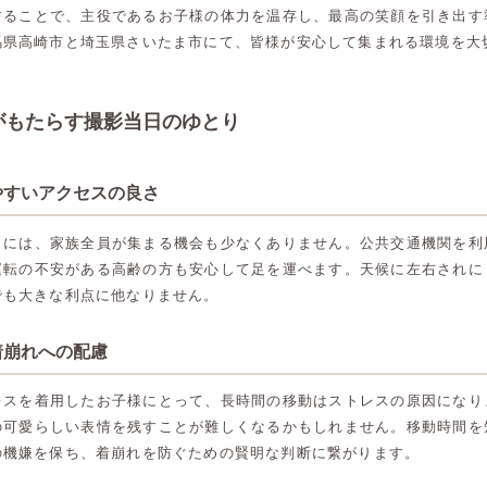
することで、主役であるお子様の体力を温存し、最高の笑顔を引き出す
馬県高崎市と埼玉県さいたま市にて、皆様が安心して集まれる環境を大
がもたらす撮影当日のゆとり
やすいアクセスの良さ
日には、家族全員が集まる機会も少なくありません。公共交通機関を利
運転の不安がある高齢の方も安心して足を運べます。天候に左右されに
でも大きな利点に他なりません。
着崩れへの配慮
レスを着用したお子様にとって、長時間の移動はストレスの原因になり
の可愛らしい表情を残すことが難しくなるかもしれません。移動時間を
の機嫌を保ち、着崩れを防ぐための賢明な判断に繋がります。