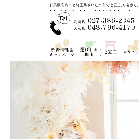
群馬県高崎市と埼玉県さいたま市で七五三,お宮参り,
027-386-2345
高崎店
048-796-4170
大宮店
新着情報＆キ
選ばれる理
七五三
マタニテ
ャンペーン
由