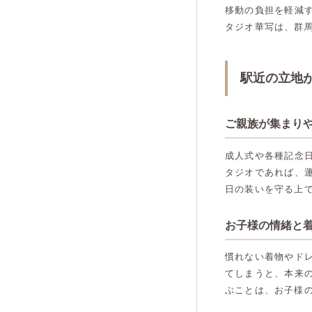
移動の負担を軽減
タジオ華写は、群
駅近の立地
ご親族が集まり
成人式や各種記念
タジオであれば、
日の装いを守る上
お子様の情緒と
慣れない着物やド
てしまうと、本来
ぶことは、お子様