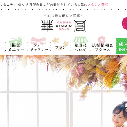
マタニティ,成人,各種記念日などの撮影をしている人気の
スタジオ華写
ィ
撮影メニュ
フォトギャラ
プラン
華写につい
店舗情報＆ア
成人式
ー
リー
て
クセス