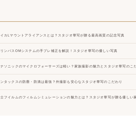
ライカLマウントアライアンスとは？スタジオ華写が贈る最高画質の記念写真
オリンパスOMシステムの手ブレ補正を解説！スタジオ華写の優しい写真
パナソニックのマイクロフォーサーズは軽い？家族撮影の魅力とスタジオ華写のこ
ペンタックスの防塵・防滴は最強？外撮影も安心なスタジオ華写のこだわり
富士フイルムのフィルムシミュレーションの魅力とは？スタジオ華写が贈る優しい