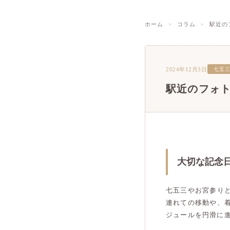
ホーム
コラム
駅近の
2024年12月3日
七五
駅近のフォ
大切な記念
七五三やお宮参り
連れての移動や、
ジュールを円滑に