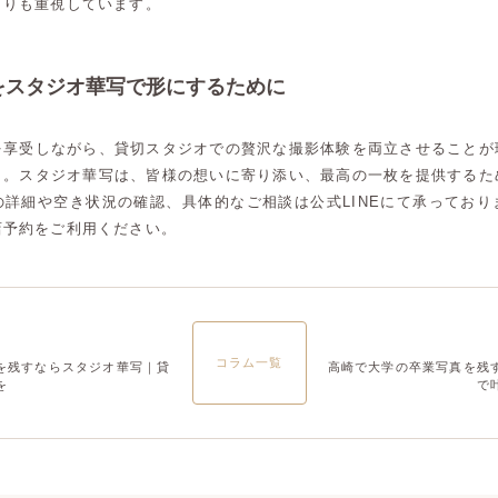
よりも重視しています。
大宮店
大宮店
をスタジオ華写で形にするために
を享受しながら、貸切スタジオでの贅沢な撮影体験を両立させることが
う。スタジオ華写は、皆様の想いに寄り添い、最高の一枚を提供するた
の詳細や空き状況の確認、具体的なご相談は公式LINEにて承っており
店予約をご利用ください。
コラム一覧
を残すならスタジオ華写｜貸
高崎で大学の卒業写真を残
を
で