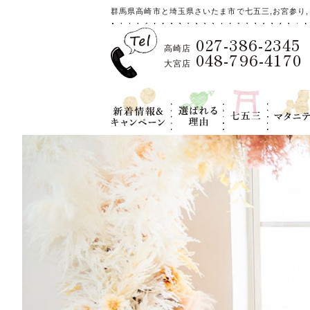
群馬県高崎市と埼玉県さいたま市で七五三,お宮参り,
027-386-2345
高崎店
048-796-4170
大宮店
新着情報＆キ
選ばれる理
七五三
マタニテ
ャンペーン
由