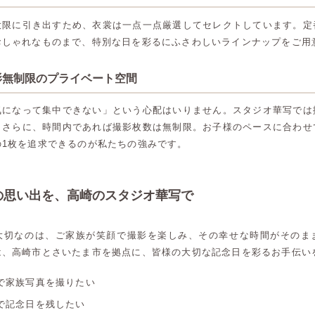
大限に引き出すため、衣裳は一点一点厳選してセレクトしています。定
おしゃれなものまで、特別な日を彩るにふさわしいラインナップをご用
撮影無制限のプライベート空間
気になって集中できない」という心配はいりません。スタジオ華写では
。さらに、時間内であれば撮影枚数は無制限。お子様のペースに合わせ
の1枚を追求できるのが私たちの強みです。
の思い出を、高崎のスタジオ華写で
大切なのは、ご家族が笑顔で撮影を楽しみ、その幸せな時間がそのま
は、高崎市とさいたま市を拠点に、皆様の大切な記念日を彩るお手伝い
で家族写真を撮りたい
高崎店
高崎店
で記念日を残したい