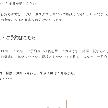
たりと撮影を楽しみたい
大宮店
大宮店
をお持ちの方は、ぜひ一度スタジオ華写へご相談ください。圧倒的な写
生の宝物となるお写真をお届けいたします。
せ・ご予約はこちら
、LINEにて気軽にご予約やご相談を承っております。撮影に関する不
はお気軽にご連絡ください。皆様とお会いできる日を、スタッフ一同心
予約、相談、お問い合わせ、来店予約はこちらから。
a-g.com/