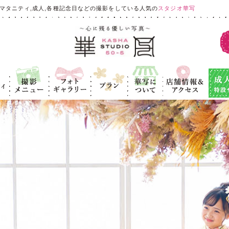
マタニティ,成人,各種記念日などの撮影をしている人気の
スタジオ華写
ィ
撮影メニュ
フォトギャラ
プラン
華写につい
店舗情報＆ア
成人式
ー
リー
て
クセス