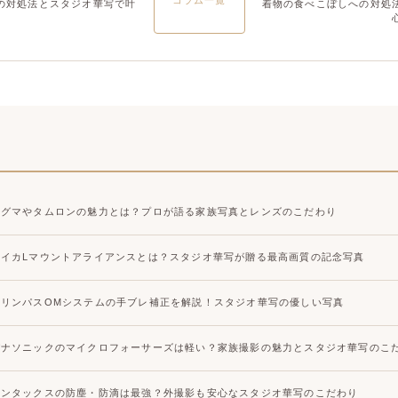
コラム一覧
の対処法とスタジオ華写で叶
着物の食べこぼしへの対処
シグマやタムロンの魅力とは？プロが語る家族写真とレンズのこだわり
ライカLマウントアライアンスとは？スタジオ華写が贈る最高画質の記念写真
オリンパスOMシステムの手ブレ補正を解説！スタジオ華写の優しい写真
パナソニックのマイクロフォーサーズは軽い？家族撮影の魅力とスタジオ華写のこ
ペンタックスの防塵・防滴は最強？外撮影も安心なスタジオ華写のこだわり