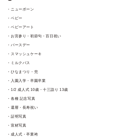
・ニューボーン
・ベビー
・ベビーアート
・お宮参り・初節句・百日祝い
・バースデー
・スマッシュケーキ
・ミルクバス
・ひなまつり・兜
・入園入学・卒園卒業
・1/2 成人式 10歳・十三詣り 13歳
・各種 記念写真
・還暦・長寿祝い
・証明写真
・宣材写真
・成人式・卒業袴