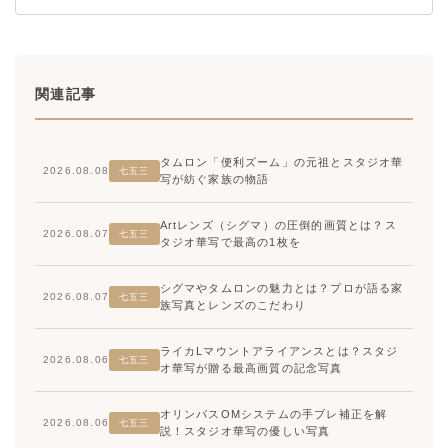
関連記事
タムロン「便利ズーム」の元祖とスタジオ華
2026.08.08
七五三
写が紡ぐ家族の物語
Artレンズ（シグマ）の圧倒的画質とは？ス
2026.08.07
七五三
タジオ華写で最高の1枚を
シグマやタムロンの魅力とは？プロが語る家
2026.08.07
七五三
族写真とレンズのこだわり
ライカLマウントアライアンスとは？スタジ
2026.08.06
七五三
オ華写が贈る最高画質の記念写真
オリンパスOMシステムの手ブレ補正を解
2026.08.06
七五三
説！スタジオ華写の優しい写真