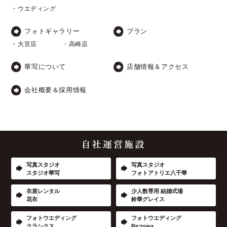
・ウエディング
フォトギャラリー
プラン
・大宮店
・高崎店
華写について
店舗情報＆アクセス
会社概要＆採用情報
写真スタジオ
写真スタジオ
スタジオ華写
フォトアトリエ八千華
衣裳レンタル
少人数専用 結婚式場
花衣
鈴華グレイス
フォトウエディング
フォトウエディング
クラシクス
Re:towa