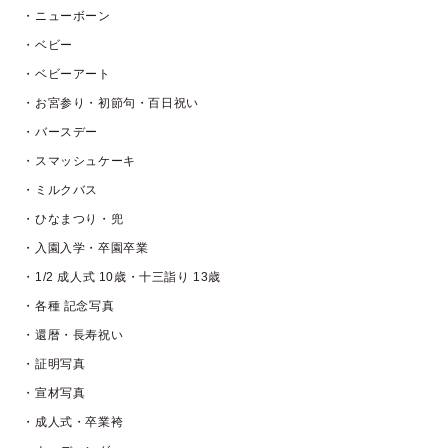
・ニューボーン
・ベビー
・ベビーアート
・お宮参り・初節句・百日祝い
・バースデー
・スマッシュケーキ
・ミルクバス
・ひなまつり・兜
・入園入学・卒園卒業
・1/2 成人式 10歳・十三詣り 13歳
・各種 記念写真
・還暦・長寿祝い
・証明写真
・宣材写真
・成人式・卒業袴