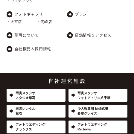
・ウエディング
フォトギャラリー
プラン
・大宮店
・高崎店
華写について
店舗情報＆アクセス
会社概要＆採用情報
写真スタジオ
写真スタジオ
スタジオ華写
フォトアトリエ八千華
衣裳レンタル
少人数専用 結婚式場
花衣
鈴華グレイス
フォトウエディング
フォトウエディング
クラシクス
Re:towa