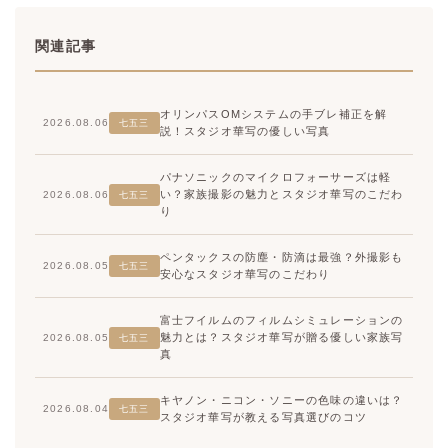
関連記事
オリンパスOMシステムの手ブレ補正を解
2026.08.06
七五三
説！スタジオ華写の優しい写真
パナソニックのマイクロフォーサーズは軽
い？家族撮影の魅力とスタジオ華写のこだわ
2026.08.06
七五三
り
ペンタックスの防塵・防滴は最強？外撮影も
2026.08.05
七五三
安心なスタジオ華写のこだわり
富士フイルムのフィルムシミュレーションの
魅力とは？スタジオ華写が贈る優しい家族写
2026.08.05
七五三
真
キヤノン・ニコン・ソニーの色味の違いは？
2026.08.04
七五三
スタジオ華写が教える写真選びのコツ