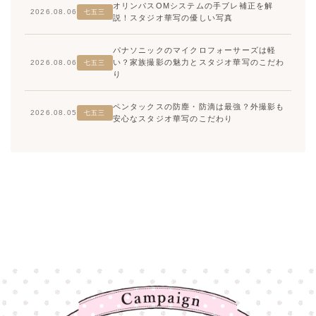
オリンパスOMシステムの手ブレ補正を解
2026.08.06
七五三
説！スタジオ華写の優しい写真
パナソニックのマイクロフォーサーズは軽
い？家族撮影の魅力とスタジオ華写のこだわ
2026.08.06
七五三
り
ペンタックスの防塵・防滴は最強？外撮影も
2026.08.05
七五三
安心なスタジオ華写のこだわり
高崎店
高崎店